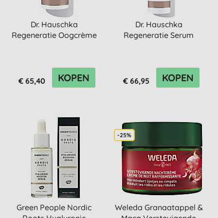
Dr. Hauschka
Dr. Hauschka
Regeneratie Oogcrème
Regeneratie Serum
KOPEN
KOPEN
€ 65,40
€ 66,95
-25%
Green People Nordic
Weleda Granaatappel &