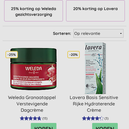
25% korting op Weleda
20% korting op Lavera
gezichtsverzorging
Sorteren:
-25%
-20%
Weleda Granaatappel
Lavera Basis Sensitive
Verstevigende
Rijke Hydraterende
Dagcrème
Crème
(
13
)
(
3
)
KOPEN
KOPEN