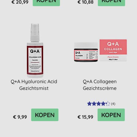
€ 20,99
€ 10,88
Q+A Hyaluronic Acid
Q+A Collageen
Gezichtsmist
Gezichtscrème
(
4
)
KOPEN
KOPEN
€ 9,99
€ 15,99