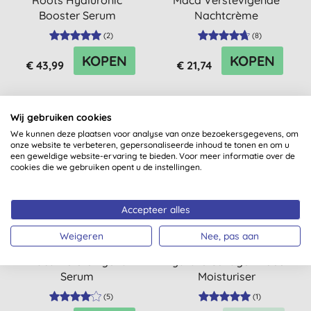
Roots Hyaluronic
Maca Verstevigende
Booster Serum
Nachtcrème
(
2
)
(
8
)
KOPEN
KOPEN
€ 43,99
€ 21,74
Wij gebruiken cookies
We kunnen deze plaatsen voor analyse van onze bezoekersgegevens, om
-25%
onze website te verbeteren, gepersonaliseerde inhoud te tonen en om u
een geweldige website-ervaring te bieden. Voor meer informatie over de
cookies die we gebruiken opent u de instellingen.
Accepteer alles
Weigeren
Nee, pas aan
Weleda Granaatappel &
Balance Me Plump &
Maca Verstevigend
Hydrate Collagen Boost
Serum
Moisturiser
(
5
)
(
1
)