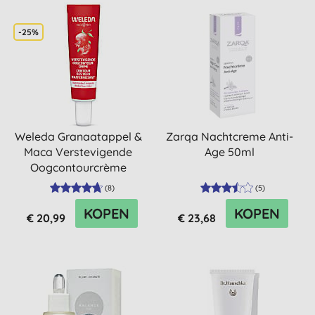
-25%
Weleda Granaatappel &
Zarqa Nachtcreme Anti-
Maca Verstevigende
Age 50ml
Oogcontourcrème
(
8
)
(
5
)
KOPEN
KOPEN
€ 20,99
€ 23,68