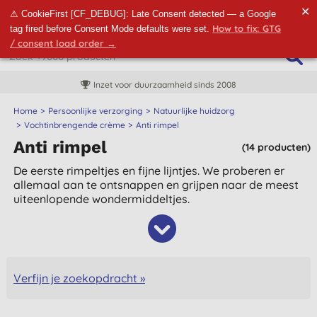
✕
⚠ CookieFirst [CF_DEBUG]: Late Consent detected — a Google
How to fix: GTG
tag fired before Consent Mode defaults were set.
/ consent load order →
Inzet voor duurzaamheid sinds 2008
Home
Persoonlijke verzorging
Natuurlijke huidzorg
Vochtinbrengende crème
Anti rimpel
Anti rimpel
(14 producten)
De eerste rimpeltjes en fijne lijntjes. We proberen er
allemaal aan te ontsnappen en grijpen naar de meest
uiteenlopende wondermiddeltjes.
Verfijn je zoekopdracht »