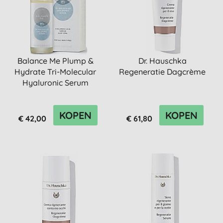
Balance Me Plump &
Dr. Hauschka
Hydrate Tri-Molecular
Regeneratie Dagcrème
Hyaluronic Serum
KOPEN
KOPEN
€ 42,00
€ 61,80