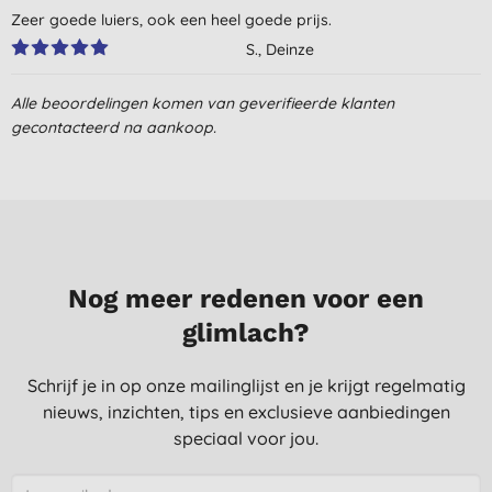
Zeer goede luiers, ook een heel goede prijs.
S., Deinze
5-9-2025
Alle beoordelingen komen van geverifieerde klanten
Geweldige luiers voor kindjes met een gevoelige huid.
gecontacteerd na aankoop.
O., Brunssum
28-2-2025
Fijne luiers! Jammer dat de prijs zo omhoog is gegaan,
gelukkig gebruiken wij ze enkel voor de nacht.
H. V., Ursem
Nog meer redenen voor een
25-6-2024
glimlach?
Goed product
Schrijf je in op onze mailinglijst en je krijgt regelmatig
O., Brunssum
nieuws, inzichten, tips en exclusieve aanbiedingen
11-6-2024
speciaal voor jou.
super luiers
W. B., Bolsward