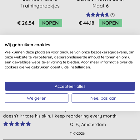
Trainingbroekjes
Maat 6
V
Maat 5 -
Voordeelverpakking
(
5
)
Voordeelverpakking
(120 stuks)
€ 26,54
KOPEN
€ 44,18
KOPEN
(57 stuks)
Wij gebruiken cookies
We kunnen deze plaatsen voor analyse van onze bezoekersgegevens, om
onze website te verbeteren, gepersonaliseerde inhoud te tonen en om u
een geweldige website-ervaring te bieden. Voor meer informatie over de
cookies die we gebruiken opent u de instellingen.
Klantbeoordelingen
5,0
van 5 (
7
beoordelingen
)
Accepteer alles
Weigeren
Nee, pas aan
Yes! The best diapers for my toddler. I tried many eco and non-
eco brands and this is the only eco brand that doesn’t leak and
doesn’t irritate his skin. I keep reordering every month.
O. F., Amsterdam
11-7-2026