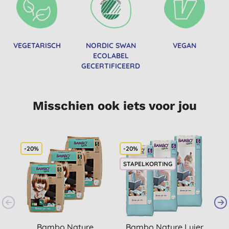
VEGETARISCH
NORDIC SWAN
VEGAN
ECOLABEL
GECERTIFICEERD
Misschien ook iets voor jou
-20%
-20%
-
STAPELKORTING
Bambo Nature
Bambo Nature Luier