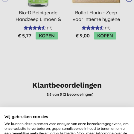
Bio-D Reinigende
Ballot Flurin - Zeep
Handzeep Limoen &
voor intieme hygiëne
Aloë Vera
(
17
)
(
15
)
€ 5,77
KOPEN
€ 9,00
KOPEN
Klantbeoordelingen
3,5
van 5 (
2
beoordelingen
)
Heel fijne borstel om krullend haar makkelijk uit te borstelen bij
Wij gebruiken cookies
het wassen zonder dat het pijn doet. Wel opletten dat je er niet
We kunnen deze plaatsen voor analyse van onze bezoekersgegevens, om
te hard aan trekt / te veel buigt want dan kan hij breken.
onze website te verbeteren, gepersonaliseerde inhoud te tonen en om u
I. B., Rotterdam
een geweldige website-ervaring te bieden. Voor meer informatie over de