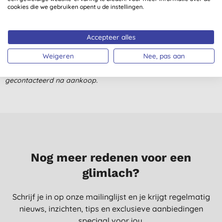
cookies die we gebruiken opent u de instellingen.
13-6-2022
Super fijne borstel maar wel al voor de 2x kapot.. weet niet of
Accepteer alles
ik nog een 3e ga bestellen.
J. A., Nijmegen
Weigeren
Nee, pas aan
Alle beoordelingen komen van geverifieerde klanten
26-10-2021
gecontacteerd na aankoop.
Nog meer redenen voor een
glimlach?
Schrijf je in op onze mailinglijst en je krijgt regelmatig
nieuws, inzichten, tips en exclusieve aanbiedingen
speciaal voor jou.