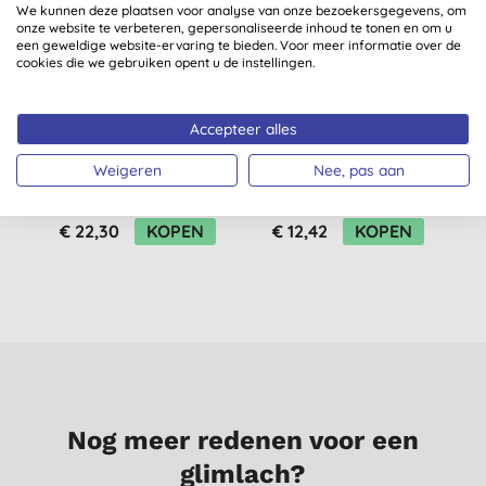
We kunnen deze plaatsen voor analyse van onze bezoekersgegevens, om
onze website te verbeteren, gepersonaliseerde inhoud te tonen en om u
een geweldige website-ervaring te bieden. Voor meer informatie over de
cookies die we gebruiken opent u de instellingen.
Accepteer alles
Beauty Kitchen
Dr. Bronner's Cherry
Abessijnse
Blossom Vloeibare
Weigeren
Nee, pas aan
Gezichtsolie - Intense
Zeep 240ml
(
2
)
(
1
)
Moisture 30ml
€ 22,30
KOPEN
€ 12,42
KOPEN
Nog meer redenen voor een
glimlach?