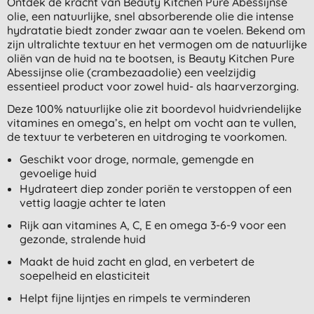
Ontdek de kracht van Beauty Kitchen Pure Abessijnse
olie, een natuurlijke, snel absorberende olie die intense
hydratatie biedt zonder zwaar aan te voelen. Bekend om
zijn ultralichte textuur en het vermogen om de natuurlijke
oliën van de huid na te bootsen, is Beauty Kitchen Pure
Abessijnse olie (crambezaadolie) een veelzijdig
essentieel product voor zowel huid- als haarverzorging.
Deze 100% natuurlijke olie zit boordevol huidvriendelijke
vitamines en omega’s, en helpt om vocht aan te vullen,
de textuur te verbeteren en uitdroging te voorkomen.
Geschikt voor droge, normale, gemengde en
gevoelige huid
Hydrateert diep zonder poriën te verstoppen of een
vettig laagje achter te laten
Rijk aan vitamines A, C, E en omega 3-6-9 voor een
gezonde, stralende huid
Maakt de huid zacht en glad, en verbetert de
soepelheid en elasticiteit
Helpt fijne lijntjes en rimpels te verminderen