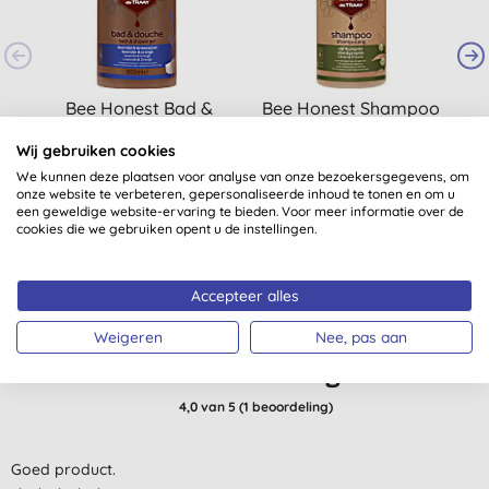
Bee Honest Bad &
Bee Honest Shampoo
Douche Lavendel en
Olijf & Propolis 250ML
H
Wij gebruiken cookies
Sinaasappel - 500ML
(droog)
(
6
)
(
2
)
We kunnen deze plaatsen voor analyse van onze bezoekersgegevens, om
€ 11,09
KOPEN
€ 6,97
KOPEN
onze website te verbeteren, gepersonaliseerde inhoud te tonen en om u
een geweldige website-ervaring te bieden. Voor meer informatie over de
cookies die we gebruiken opent u de instellingen.
Accepteer alles
Weigeren
Nee, pas aan
Klantbeoordelingen
4,0
van 5 (
1
beoordeling
)
Goed product.