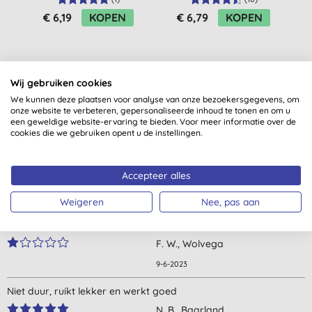
(droog/gekleurd)
€ 6,19
KOPEN
€ 6,79
KOPEN
Wij gebruiken cookies
We kunnen deze plaatsen voor analyse van onze bezoekersgegevens, om
onze website te verbeteren, gepersonaliseerde inhoud te tonen en om u
een geweldige website-ervaring te bieden. Voor meer informatie over de
Klantbeoordelingen
cookies die we gebruiken opent u de instellingen.
4,1
van 5 (
7
beoordelingen
)
Accepteer alles
Helaas een flinke reactie hierop gekregen. De huid die in
Weigeren
Nee, pas aan
aanraking kwam met mijn haren/conditioner werd rood,
gezwollen en brande enorm.
F. W., Wolvega
9-6-2023
Niet duur, ruikt lekker en werkt goed
N. B., Baarland