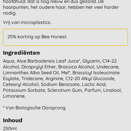
hoofdhuid: dat is nog nieuw en dus gezond. De
haarpunten, het oudere haar, hebben het veel harder
nodig.
Vrij van microplastics.
25% korting op Bee Honest
Ingrediënten
Aqua, Aloe Barbadensis Leaf Juice*, Glycerin, C14-22
Alcohol, Dicaprylyl Ether, Brassica Alcohol, Undecane,
Limnanthes Alba Seed Oil, Mel*, Brassicyl Isoleucinate
Esylate, Tridecane, Arginine, C12-20 Alkyl Glucoside,
Cetearyl Alcohol, Sodium Benzoate, Lactic Acid,
Potassium Sorbate, Sclerotium Gum, Parfum, Linalool,
Limonene.
* Van Biologische Oorsprong
Inhoud
250ml