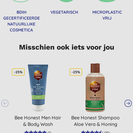
BDIH
VEGETARISCH
MICROPLASTIC
GECERTIFICEERDE
VRIJ
NATUURLIJKE
COSMETICA
Misschien ook iets voor jou
-25%
-25%
-
Bee Honest Men Hair
Bee Honest Shampoo
B
& Body Wash
Aloe Vera & Honing
Verveine
250ML
(
1
)
(
10
)