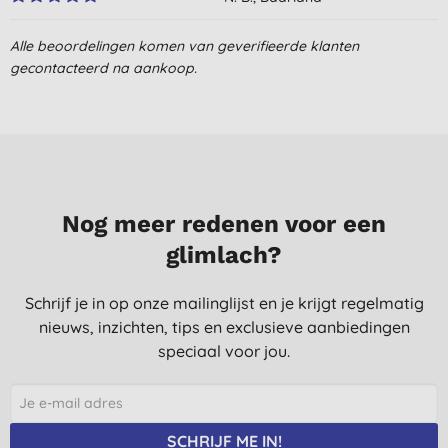
29-1-2022
Alle beoordelingen komen van geverifieerde klanten
Gewoon prima spul
gecontacteerd na aankoop.
A. B., Hardinxveld
Giessendam
14-1-2020
Fijne conditioner. Zuinig in gebruik.
S. V., Garderen
Nog meer redenen voor een
28-2-2018
glimlach?
Lekkere geur, alleen moet je soms wat harder duwen om hem
uit de bus te krijgen. Aan de andere kant wel handig, omdat er
Schrijf je in op onze mailinglijst en je krijgt regelmatig
dan niet ineens veel te veel uitkomt.
nieuws, inzichten, tips en exclusieve aanbiedingen
A. G., Lier
speciaal voor jou.
19-5-2017
Heel tevreden, maakt je haren zacht en goed doorkambaar.
SCHRIJF ME IN!
A. B., Emblem