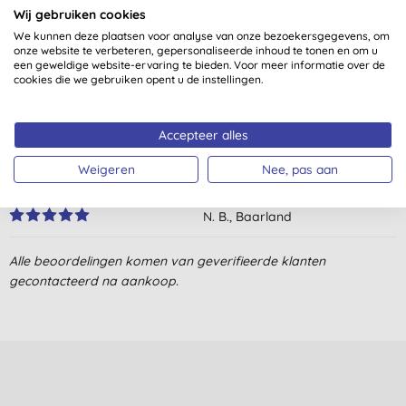
Wij gebruiken cookies
4,8
van 5 (
6
beoordelingen
)
We kunnen deze plaatsen voor analyse van onze bezoekersgegevens, om
onze website te verbeteren, gepersonaliseerde inhoud te tonen en om u
Deze conditioner gebruik ik al jaren en bevalt nog steeds goed,
een geweldige website-ervaring te bieden. Voor meer informatie over de
cookies die we gebruiken opent u de instellingen.
mijn lange haar is makkelijk te borstelen, glanst mooi en ruikt
lekker, blij mee!
L. D., Uithuizen
Accepteer alles
6-10-2022
Weigeren
Nee, pas aan
Niet duur en werkt goed
N. B., Baarland
29-1-2022
Alle beoordelingen komen van geverifieerde klanten
Super fijne conditioner. Ruikt fris. Mijn haar glanst, is makkelijk
gecontacteerd na aankoop.
te kammen en de kleur van mijn geverfde haar blijft langer
mooi.
A. V. D. W., Nieuwkuijk
6-11-2021
Nvt