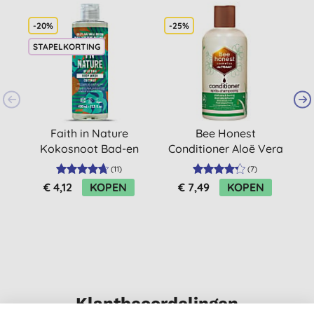
-20%
-25%
-
STAPELKORTING
Faith in Nature
Bee Honest
Kokosnoot Bad-en
Conditioner Aloë Vera
Douchegel
& Honing 250ML
(
11
)
(
7
)
(gekleurd)
€ 4,12
KOPEN
€ 7,49
KOPEN
Klantbeoordelingen