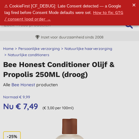
✕
⚠ CookieFirst [CF_DEBUG]: Late Consent detected — a Google
How to fix: GTG
tag fired before Consent Mode defaults were set.
/ consent load order →
Inzet voor duurzaamheid sinds 2008
Home
Persoonlijke verzorging
Natuurlijke haarverzorging
Natuurlijke conditioners
Bee Honest Conditioner Olijf &
Propolis 250ML (droog)
Alle
Bee Honest
producten
Normaal € 9,99
Nu € 7,49
(€ 3,00 per 100ml)
-25%