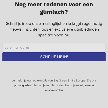
Nog meer redenen voor een
G., Wormerveer
glimlach?
29-12-2018
Ruikt heerlijk, het voelt alleen wel aan of het niet hierin het haar
Schrijf je in op onze mailinglijst en je krijgt regelmatig
blijft zitten, te waterig of zo.
nieuws, inzichten, tips en exclusieve aanbiedingen
N. B., Pijnacker
speciaal voor jou.
11-9-2018
heel rijk op je hand, ruikt naar kamille, als het haar droog is,
wordt het niet zwaar, blij mee!
SCHRIJF ME IN!
I. V. B., Gouda
18-3-2016
Je meldt je aan op e-mails van Big Green Smile Europe. Zie ons
privacybeleid
. Je kan je te allen tijde uitschrijven.
Algemene
voorwaarden
.