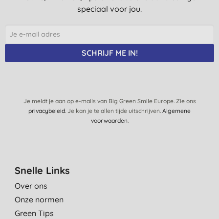
T. V., Bambrugge
speciaal voor jou.
27-2-2021
Dit product is een aanrader!! Alleen jammer dat hij niet lang
meegaat, voor de prijs te weinig product. Wel fijn voor het
SCHRIJF ME IN!
haar, hij doet wat hij hoort te doen.
R., Amsterdam
10-1-2021
Je meldt je aan op e-mails van Big Green Smile Europe. Zie ons
Mijn haar blijft na het wassen moeilijk kambaar
privacybeleid
. Je kan je te allen tijde uitschrijven.
Algemene
G., Loppersum
voorwaarden
.
17-12-2020
Hele fijne shampoo en erg handig zo´n 2in 1
D. P., Witharen
Snelle Links
10-12-2020
Over ons
Onze normen
Green Tips