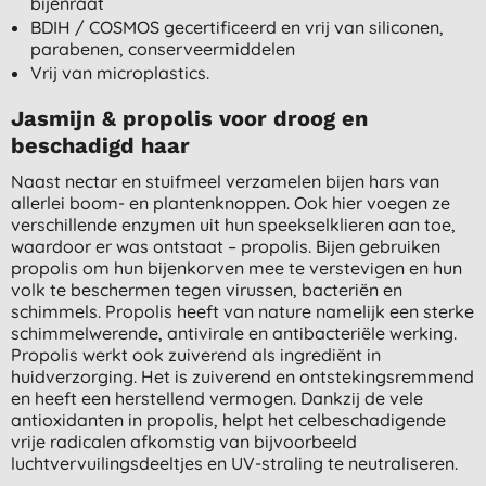
bijenraat
BDIH / COSMOS gecertificeerd en vrij van siliconen,
parabenen, conserveermiddelen
Vrij van microplastics.
Jasmijn & propolis voor droog en
beschadigd haar
Naast nectar en stuifmeel verzamelen bijen hars van
allerlei boom- en plantenknoppen. Ook hier voegen ze
verschillende enzymen uit hun speekselklieren aan toe,
waardoor er was ontstaat – propolis. Bijen gebruiken
propolis om hun bijenkorven mee te verstevigen en hun
volk te beschermen tegen virussen, bacteriën en
schimmels. Propolis heeft van nature namelijk een sterke
schimmelwerende, antivirale en antibacteriële werking.
Propolis werkt ook zuiverend als ingrediënt in
huidverzorging. Het is zuiverend en ontstekingsremmend
en heeft een herstellend vermogen. Dankzij de vele
antioxidanten in propolis, helpt het celbeschadigende
vrije radicalen afkomstig van bijvoorbeeld
luchtvervuilingsdeeltjes en UV-straling te neutraliseren.