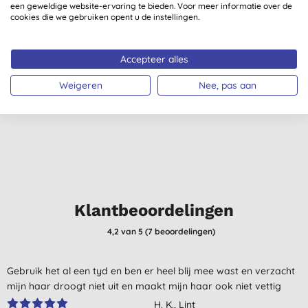
een geweldige website-ervaring te bieden. Voor meer informatie over de
cookies die we gebruiken opent u de instellingen.
Bee Honest Hair &
De Traay Bee Honest
Body Bar Men
Zeep Roos en
Accepteer alles
Sandelhout & Honing
Calendula - 250GR
(
6
)
Weigeren
Nee, pas aan
€ 7,58
KOPEN
€ 5,77
KOPEN
Klantbeoordelingen
4,2
van 5 (
7
beoordelingen
)
Gebruik het al een tyd en ben er heel blij mee wast en verzacht
mijn haar droogt niet uit en maakt mijn haar ook niet vettig
H. K., Lint