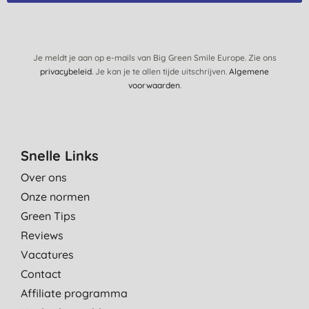
Bijzondere poetservaring en gebruik. Prettig mondgevoel, frisse
smaak en leuke verpakking. Het whitning effect lijkt minimaal.
C., Beuningen
Je meldt je aan op e-mails van Big Green Smile Europe. Zie ons
privacybeleid
. Je kan je te allen tijde uitschrijven.
Algemene
31-1-2021
voorwaarden
.
Maakt jouw tanden goed schoon, schuimt zelfs een beetje,
zero-waste is het overtuigend argument. Werkt prima, smaakt
niet heel vies.
H. B., Den Haag
Snelle Links
10-1-2021
Over ons
Onze normen
Zeer frisse smaak
Green Tips
R. D. B., Denderleeuw
Reviews
5-1-2021
Vacatures
Ieder keer een goed gevoel bij het tandenpoetsen omdat we
Contact
eindelijk af gaan komen van al die tubes. Nog twee in huis em
Affiliate programma
dacht Manlief nog even mee te helpen die te legen maar wat