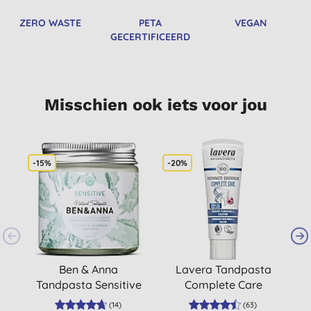
ZERO WASTE
PETA
VEGAN
GECERTIFICEERD
Misschien ook iets voor jou
-15%
-20%
-
Ben & Anna
Lavera Tandpasta
Tandpasta Sensitive
Complete Care
D
(
14
)
(
63
)