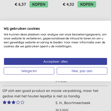
€ 6,37
KOPEN
€ 4,52
KOPEN
Wij gebruiken cookies
We kunnen deze plaatsen voor analyse van onze bezoekersgegevens, om
onze website te verbeteren, gepersonaliseerde inhoud te tonen en om u
een geweldige website-ervaring te bieden. Voor meer informatie over de
Klantbeoordelingen
cookies die we gebruiken opent u de instellingen.
4,5
van 5 (
17
beoordelingen
)
Accepteer alles
Fijne tandpasta met een lekkere smaak
Weigeren
Nee, pas aan
R. H., Ede
8-8-2022
OP zich een goed product en mooie verpakking, maar het
gedoe met het houten lepeltje is niet zo handig.
S. H., Boortmeerbeek
20-3-2022