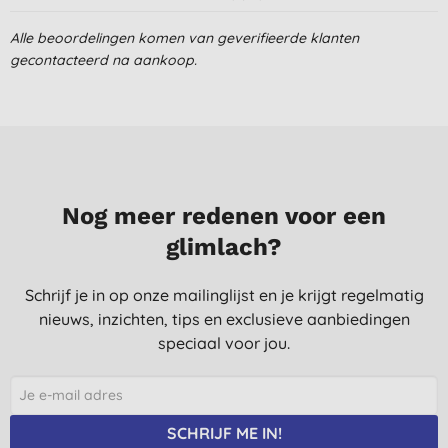
Fijne tandpasta, milde smaak. Voordeel van een potje vind ik
Alle beoordelingen komen van geverifieerde klanten
dat je makkelijker kan doseren als je iets meer/minder wil
gecontacteerd na aankoop.
gebruiken. Gaat zeker 2 tubes reguliere tandpasta mee en
daarna gewoon in de glasbak. Prima!
M. W., Arnhem
16-11-2021
Geweldige tandpasta.
Nog meer redenen voor een
A. I., AMSTERDAM
glimlach?
14-7-2021
Voelt erg fris aan!
Schrijf je in op onze mailinglijst en je krijgt regelmatig
nieuws, inzichten, tips en exclusieve aanbiedingen
A. V. R., Hombeek
speciaal voor jou.
3-4-2021
Lekker smaakje en handig in gebruik!
L. T., Aartselaar
SCHRIJF ME IN!
3-2-2021