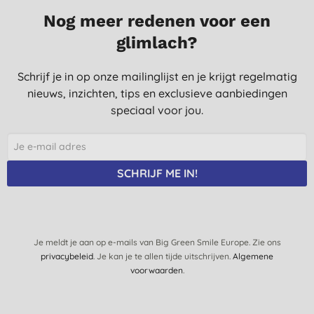
Nog meer redenen voor een
Aan het eind van de dag wel wat uitgelopen zwart onder mijn
ogen, dat is jammer.
glimlach?
Verder tevreden, makkelijk aan te brengen en geen irritaties
met contactlenzen.
Schrijf je in op onze mailinglijst en je krijgt regelmatig
L. M., Tilburg
nieuws, inzichten, tips en exclusieve aanbiedingen
speciaal voor jou.
7-7-2020
Super mascara voor een leuke prijs. In vergelijking met de
chemische mascara's voor mijn overstap op natuurlijke
producten, een verademing. De mascara komt zonder
SCHRIJF ME IN!
klonteren echt om je wimpers te zitten.
K., Vroomshoop
18-10-2019
Je meldt je aan op e-mails van Big Green Smile Europe. Zie ons
Weinig volume en bij aanraking van je ooglid brand het
privacybeleid
. Je kan je te allen tijde uitschrijven.
Algemene
ontzettend.
voorwaarden
.
F. W., Wolvega
17-9-2019