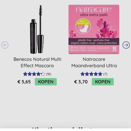
Benecos Natural Multi
Natracare
Effect Mascara
Maandverband Ultra
Extra - Normal
(
18
)
(
7
)
€ 5,65
KOPEN
€ 3,70
KOPEN
Klantbeoordelingen