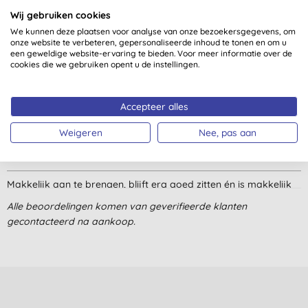
Wij gebruiken cookies
3,9
van 5 (
14
beoordelingen
)
We kunnen deze plaatsen voor analyse van onze bezoekersgegevens, om
onze website te verbeteren, gepersonaliseerde inhoud te tonen en om u
een geweldige website-ervaring te bieden. Voor meer informatie over de
Kwalitatieve mascara met natuurlijke ingrediënten. Geen
cookies die we gebruiken opent u de instellingen.
klontjes, gelijkmatige verdeling. Op een warme dag kan het wat
uitlopen, maar dat vind ik niet erg. Het belangrijkste is geen
troep in make-up.
Accepteer alles
G. H., Capelle aan den
Weigeren
Nee, pas aan
IJssel
6-4-2026
Makkelijk aan te brengen, blijft erg goed zitten én is makkelijk
weer weg te halen.
Alle beoordelingen komen van geverifieerde klanten
L. F., Amsterdam
gecontacteerd na aankoop.
29-1-2022
Geen fan, de consistency is niet fijn, en het heeft een nare geur
F. C., Zaandam
22-12-2020