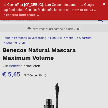
✕
⚠ CookieFirst [CF_DEBUG]: Late Consent detected — a Google
How to fix: GTG
tag fired before Consent Mode defaults were set.
/ consent load order →
Inzet voor duurzaamheid sinds 2008
Home
Persoonlijke verzorging
Natuurlijke make-up & parfum
Oog make-up
Benecos Natural Mascara
Maximum Volume
Alle
Benecos
producten
€ 5,65
(€ 7,06 per 10ml)