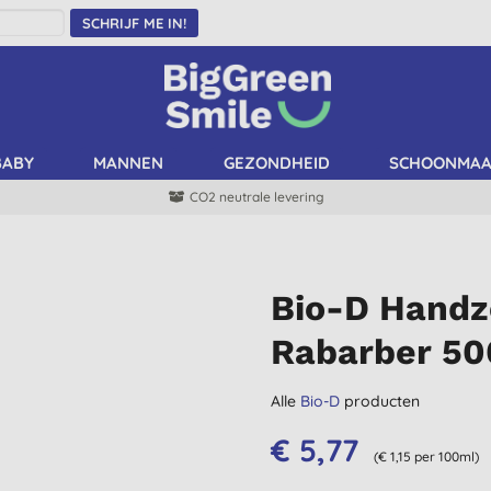
SCHRIJF ME IN!
BABY
MANNEN
GEZONDHEID
SCHOONMA
CO2 neutrale levering
Bio-D Handz
Rabarber 5
Alle
Bio-D
producten
€ 5,77
(€ 1,15 per 100ml)