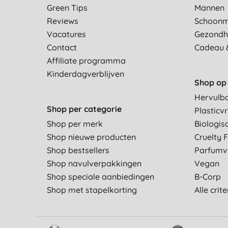
Green Tips
Mannen
Reviews
Schoon
Vacatures
Gezondh
Contact
Cadeau 
Affiliate programma
Kinderdagverblijven
Shop op 
Hervulb
Shop per categorie
Plasticvr
Shop per merk
Biologis
Shop nieuwe producten
Cruelty 
Shop bestsellers
Parfumvr
Shop navulverpakkingen
Vegan
Shop speciale aanbiedingen
B-Corp
Shop met stapelkorting
Alle crit