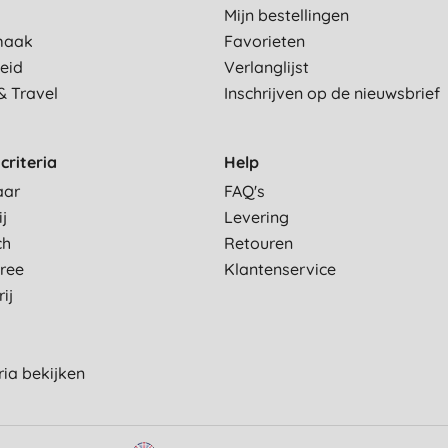
Mijn bestellingen
maak
Favorieten
eid
Verlanglijst
& Travel
Inschrijven op de nieuwsbrief
criteria
Help
aar
FAQ's
ij
Levering
ch
Retouren
Free
Klantenservice
ij
eria bekijken