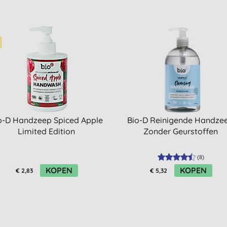
o-D Handzeep Spiced Apple
Bio-D Reinigende Handze
Limited Edition
Zonder Geurstoffen
(
8
)
KOPEN
KOPEN
€ 2,83
€ 5,32