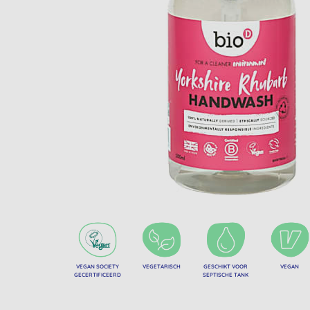
VEGAN SOCIETY
VEGETARISCH
GESCHIKT VOOR
VEGAN
GECERTIFICEERD
SEPTISCHE TANK