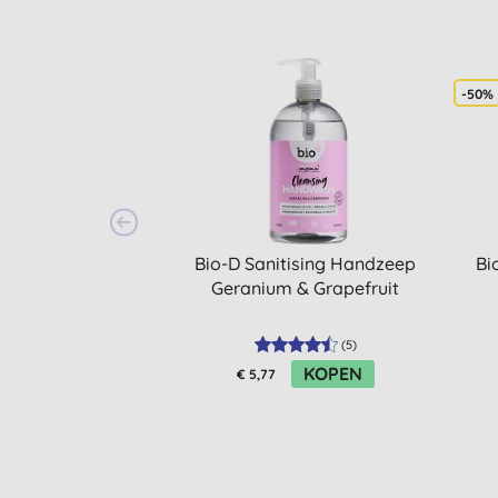
-50%
Bio-D Sanitising Handzeep
Bi
Geranium & Grapefruit
(
5
)
KOPEN
€ 5,77