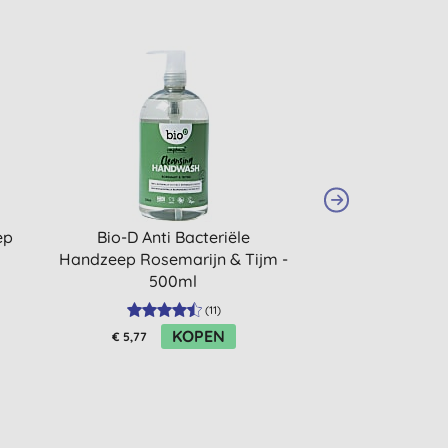
ep
Bio-D Anti Bacteriële
Bio-D Sanitis
Handzeep Rosemarijn & Tijm -
Moerbei Hand
500ml
(
11
)
KOPEN
K
€ 5,77
€ 5,77