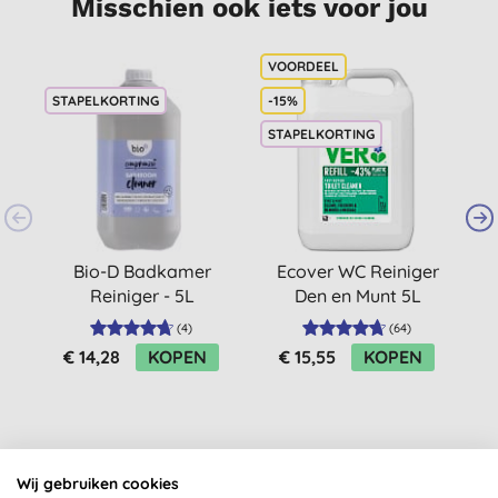
Misschien ook iets voor jou
STAPELKORTING
-15%
STAPELKORTING
Bio-D Badkamer
Ecover WC Reiniger
Reiniger - 5L
Den en Munt 5L
(
4
)
(
64
)
€ 14,28
KOPEN
€ 15,55
KOPEN
Wij gebruiken cookies