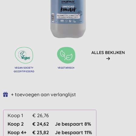
ALLES BEKIJKEN
VEGAN SOCIETY
VEGETARISCH
GECERTIFICEERD
+ toevoegen aan verlanglijst
Koop 1
€ 26,76
Koop 2
€ 24,62
Je bespaart 8%
Koop 4+
€ 23,82
Je bespaart 11%