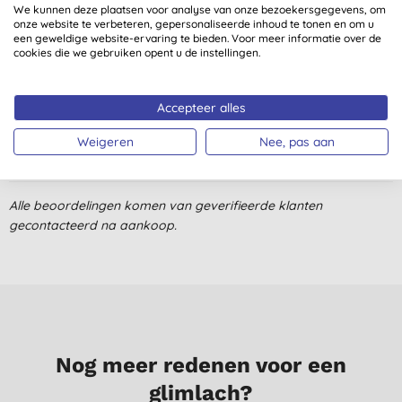
We kunnen deze plaatsen voor analyse van onze bezoekersgegevens, om
onze website te verbeteren, gepersonaliseerde inhoud te tonen en om u
Klantbeoordelingen
een geweldige website-ervaring te bieden. Voor meer informatie over de
cookies die we gebruiken opent u de instellingen.
4,0
van 5 (
1
beoordeling
)
Accepteer alles
Goed product
H. H. C., Almere
Weigeren
Nee, pas aan
29-7-2023
Alle beoordelingen komen van geverifieerde klanten
gecontacteerd na aankoop.
Nog meer redenen voor een
glimlach?