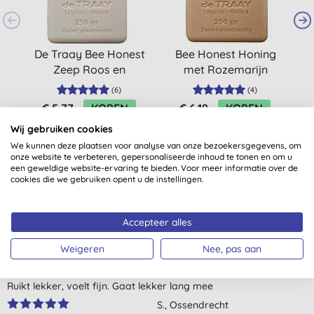
De Traay Bee Honest
Bee Honest Honing
D
Zeep Roos en
met Rozemarijn
Calendula - 250GR
250gr
(
6
)
(
4
)
€ 5,77
KOPEN
€ 6,19
KOPEN
Wij gebruiken cookies
We kunnen deze plaatsen voor analyse van onze bezoekersgegevens, om
onze website te verbeteren, gepersonaliseerde inhoud te tonen en om u
een geweldige website-ervaring te bieden. Voor meer informatie over de
cookies die we gebruiken opent u de instellingen.
Klantbeoordelingen
Accepteer alles
4,6
van 5 (
8
beoordelingen
)
Weigeren
Nee, pas aan
Ruikt lekker, voelt fijn. Gaat lekker lang mee
S., Ossendrecht