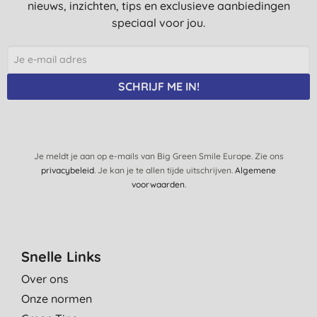
nieuws, inzichten, tips en exclusieve aanbiedingen
V. P., Nuth
speciaal voor jou.
19-4-2021
fijne zeep
C. T., Workum
SCHRIJF ME IN!
14-10-2020
Mooi groot stuk zeep waarmee je je heerlijk kunt wassen.
D. K. V., Deventer
Je meldt je aan op e-mails van Big Green Smile Europe. Zie ons
privacybeleid
. Je kan je te allen tijde uitschrijven.
Algemene
18-9-2020
voorwaarden
.
Ruikt heerlijk , is een fijne zeep in het gebruik en 100%
plantaardig.
C. T., Workum
Snelle Links
20-11-2014
Over ons
verukkelijke geur
Onze normen
K. G., Antwerpen