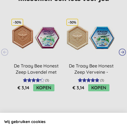
-30%
-30%
-
De Traay Bee Honest
De Traay Bee Honest
D
Zeep Lavendel met
Zeep Verveine -
Z
Propolis - 100GR
100GR
(
3
)
(
3
)
€ 3,14
KOPEN
€ 3,14
KOPEN
Wij gebruiken cookies