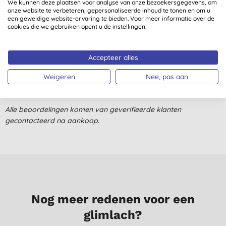
We kunnen deze plaatsen voor analyse van onze bezoekersgegevens, om
onze website te verbeteren, gepersonaliseerde inhoud te tonen en om u
Klantbeoordelingen
een geweldige website-ervaring te bieden. Voor meer informatie over de
cookies die we gebruiken opent u de instellingen.
5,0
van 5 (
1
beoordeling
)
Accepteer alles
Heerlijk geurende zeep.
L., Wassenaar
Weigeren
Nee, pas aan
1-4-2017
Alle beoordelingen komen van geverifieerde klanten
gecontacteerd na aankoop.
Nog meer redenen voor een
glimlach?