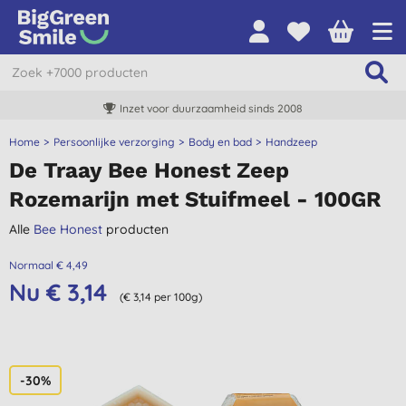
Inzet voor duurzaamheid sinds 2008
Home
Persoonlijke verzorging
Body en bad
Handzeep
De Traay Bee Honest Zeep
Rozemarijn met Stuifmeel - 100GR
Alle
Bee Honest
producten
Normaal € 4,49
Nu € 3,14
(€ 3,14 per 100g)
-30%