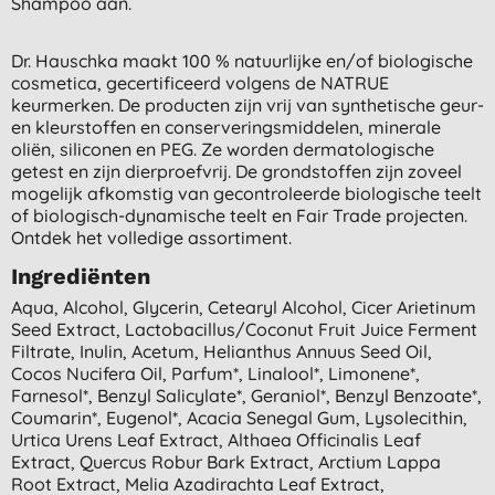
Shampoo aan.
Dr. Hauschka maakt 100 % natuurlijke en/of biologische
cosmetica, gecertificeerd volgens de NATRUE
keurmerken. De producten zijn vrij van synthetische geur-
en kleurstoffen en conserveringsmiddelen, minerale
oliën, siliconen en PEG. Ze worden dermatologische
getest en zijn dierproefvrij. De grondstoffen zijn zoveel
mogelijk afkomstig van gecontroleerde biologische teelt
of biologisch-dynamische teelt en Fair Trade projecten.
Ontdek het volledige assortiment.
Ingrediënten
Aqua, Alcohol, Glycerin, Cetearyl Alcohol, Cicer Arietinum
Seed Extract, Lactobacillus/coconut Fruit Juice Ferment
Filtrate, Inulin, Acetum, Helianthus Annuus Seed Oil,
Cocos Nucifera Oil, Parfum*, Linalool*, Limonene*,
Farnesol*, Benzyl Salicylate*, Geraniol*, Benzyl Benzoate*,
Coumarin*, Eugenol*, Acacia Senegal Gum, Lysolecithin,
Urtica Urens Leaf Extract, Althaea Officinalis Leaf
Extract, Quercus Robur Bark Extract, Arctium Lappa
Root Extract, Melia Azadirachta Leaf Extract,