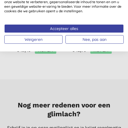
onze website te verbeteren, gepersonaliseerde inhoud te tonen en om u
een geweldige website-ervaring te bieden. Voor meer informatie over de
cookies die we gebruiken opent u de instellingen.
Dr. Bronner's Hand &
Dr. Bronner's Baby
Accepteer alles
Bodylotion
Ongeparfumeerde
Weigeren
Nee, pas aan
Peppermint Organic
Vloeibare Zeep -
(
4
)
(
4
)
240ml
€ 13,45
KOPEN
€ 12,95
KOPEN
Nog meer redenen voor een
glimlach?
Schrijf je in op onze mailinglijst en je krijgt regelmatig