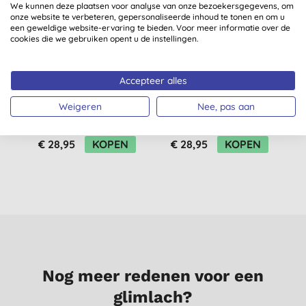
We kunnen deze plaatsen voor analyse van onze bezoekersgegevens, om
onze website te verbeteren, gepersonaliseerde inhoud te tonen en om u
een geweldige website-ervaring te bieden. Voor meer informatie over de
cookies die we gebruiken opent u de instellingen.
Accepteer alles
Dr. Bronner's
Dr. Bronner's Rose
Lavender Vloeibare
Vloeibare Zeep -
Weigeren
Nee, pas aan
Zeep - 946ml
946ml
(
11
)
(
4
)
€ 28,95
KOPEN
€ 28,95
KOPEN
Nog meer redenen voor een
glimlach?