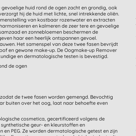
gevoelige huid rond de ogen zacht en grondig, ook
zorgt hij de huid met lichte, snel intrekkende oliën.
samenstelling van kostbaar rozenwater en extracten
harmoniseren en kalmeren de zeer tere en gevoelige
sesamzaad en zonnebloemen beschermen de
geven haar een heerlijk ontspannen gevoel.
auwen. Het samenspel van deze twee fasen bevrijdt
rproof en gewone make-up. De Oogmake-up Remover
undige en dermatologische testen is bevestigd.
rond de ogen
zodat de twee fasen worden gemengd. Bevochtig
aar buiten over het oog, laat naar behoefte even
logische cosmetica, gecertificeerd volgens de
synthetische geur- en kleurstoffen en
en en PEG. Ze worden dermatologische getest en zijn