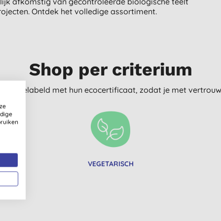
lijk afkomstig van gecontroleerde biologische teelt
rojecten. Ontdek het volledige assortiment.
Shop per criterium
delijk gelabeld met hun ecocertificaat, zodat je met vertro
ze
ldige
bruiken
VEGETARISCH