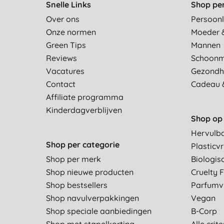
Snelle Links
Shop pe
Over ons
Persoonl
Onze normen
Moeder 
Green Tips
Mannen
Reviews
Schoon
Vacatures
Gezondh
Contact
Cadeau 
Affiliate programma
Kinderdagverblijven
Shop op 
Hervulb
Shop per categorie
Plasticvr
Shop per merk
Biologis
Shop nieuwe producten
Cruelty 
Shop bestsellers
Parfumvr
Shop navulverpakkingen
Vegan
Shop speciale aanbiedingen
B-Corp