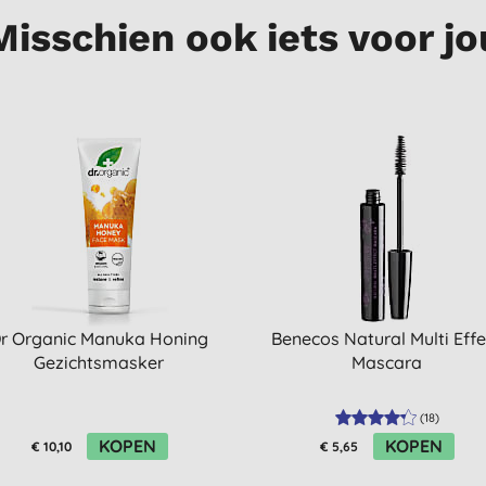
Misschien ook iets voor jo
r Organic Manuka Honing
Benecos Natural Multi Effe
Gezichtsmasker
Mascara
(
18
)
KOPEN
KOPEN
€ 10,10
€ 5,65