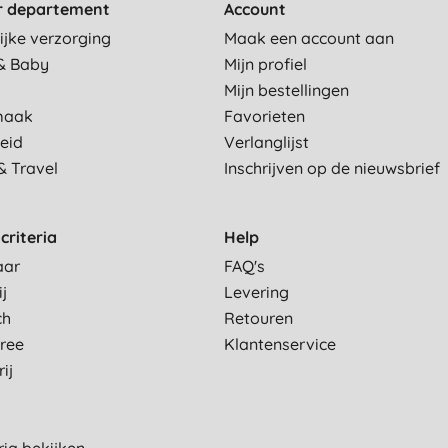
r departement
Account
ijke verzorging
Maak een account aan
& Baby
Mijn profiel
Mijn bestellingen
maak
Favorieten
eid
Verlanglijst
& Travel
Inschrijven op de nieuwsbrief
criteria
Help
aar
FAQ's
ij
Levering
ch
Retouren
Free
Klantenservice
ij