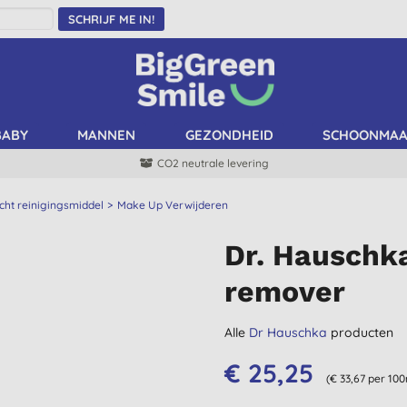
SCHRIJF ME IN!
BABY
MANNEN
GEZONDHEID
SCHOONMA
CO2 neutrale levering
cht reinigingsmiddel
Make Up Verwijderen
Dr. Hausch
remover
Alle
Dr Hauschka
producten
€ 25,25
(€ 33,67 per 100