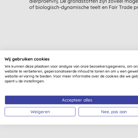
dierproefvrij. De grondstoffen zijn zoveel moge
of biologisch-dynamische teelt en Fair Trade p
Al onze producten zijn dui
Wij gebruiken cookies
We kunnen deze plaatsen voor analyse van onze bezoekersgegevens, om on
website te verbeteren, gepersonaliseerde inhoud te tonen en om u een gewe
website-ervaring te bieden. Voor meer informatie over de cookies die we ge
opent u de instellingen.
Accepteer alles
NATRUE GECERTIFICEERD
Weigeren
Nee, pas aan