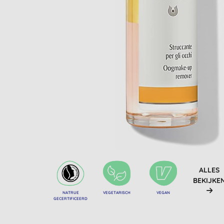
ALLES
BEKIJKE
NATRUE
VEGETARISCH
VEGAN
GECERTIFICEERD