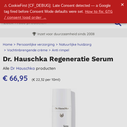
✕
⚠ CookieFirst [CF_DEBUG]: Late Consent detected — a Google
How to fix: GTG
tag fired before Consent Mode defaults were set.
/ consent load order →
Inzet voor duurzaamheid sinds 2008
Home
Persoonlijke verzorging
Natuurlijke huidzorg
Vochtinbrengende crème
Anti rimpel
Dr. Hauschka Regeneratie Serum
Alle
Dr Hauschka
producten
€ 66,95
(€ 22,32 per 10ml)