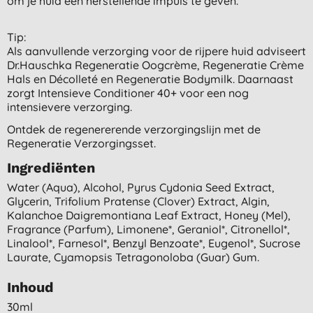
om je huid een herstellende impuls te geven.
Tip:
Als aanvullende verzorging voor de rijpere huid adviseert
Dr.Hauschka Regeneratie Oogcrème, Regeneratie Crème
Hals en Décolleté en Regeneratie Bodymilk. Daarnaast
zorgt Intensieve Conditioner 40+ voor een nog
intensievere verzorging.
Ontdek de regenererende verzorgingslijn met de
Regeneratie Verzorgingsset.
Ingrediënten
Water (aqua), Alcohol, Pyrus Cydonia Seed Extract,
Glycerin, Trifolium Pratense (clover) Extract, Algin,
Kalanchoe Daigremontiana Leaf Extract, Honey (mel),
Fragrance (parfum), Limonene*, Geraniol*, Citronellol*,
Linalool*, Farnesol*, Benzyl Benzoate*, Eugenol*, Sucrose
Laurate, Cyamopsis Tetragonoloba (guar) Gum.
Inhoud
30ml