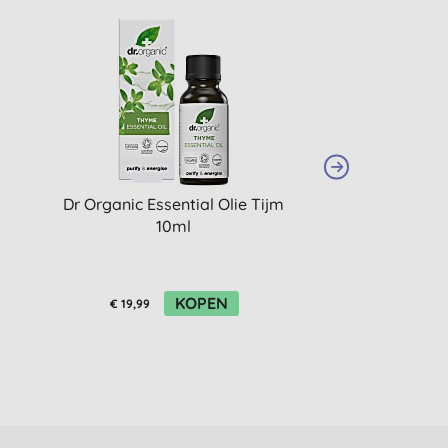
e
Dr Organic Essential Olie Tijm
Dr Organic Essen
10ml
Ylang 
KOPEN
€ 19,99
€ 17,99