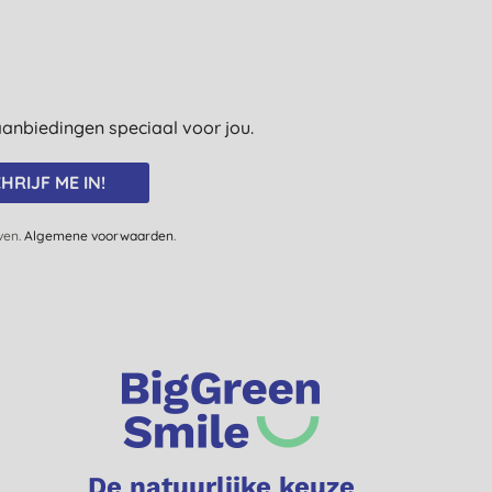
e aanbiedingen speciaal voor jou.
HRIJF ME IN!
jven.
Algemene voorwaarden
.
De natuurlijke keuze