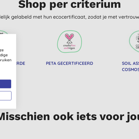
Shop per criterium
delijk gelabeld met hun ecocertificaat, zodat je met vertro
ze
ldige
bruiken
RTIFICEERDE
PETA GECERTIFICEERD
SOIL AS
CTEN
COSMOS
Misschien ook iets voor jo