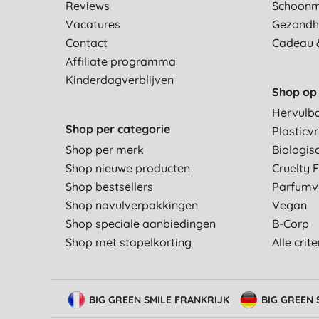
Reviews
Schoon
Vacatures
Gezondh
Contact
Cadeau 
Affiliate programma
Kinderdagverblijven
Shop op 
Hervulb
Shop per categorie
Plasticvr
Shop per merk
Biologis
Shop nieuwe producten
Cruelty 
Shop bestsellers
Parfumvr
Shop navulverpakkingen
Vegan
Shop speciale aanbiedingen
B-Corp
Shop met stapelkorting
Alle crit
BIG GREEN SMILE FRANKRIJK
BIG GREEN 