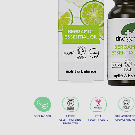
VEGETARISCH
B CORP
PETA
SOIL ASSOCIATI
GECERTIFICEERDE
GECERTIFICEERD
COSMOS ORGAN
PRODUCTEN