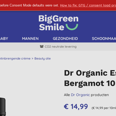
How to fix: GTG / consent load o
before Consent Mode defaults were set.
SCHRIJF ME IN!
BABY
MANNEN
GEZONDHEID
SCHOONMA
CO2 neutrale levering
htinbrengende crème
Beauty olie
Dr Organic E
Bergamot 1
Alle
Dr Organic
producten
€ 14,99
(€ 14,99 per 10ml