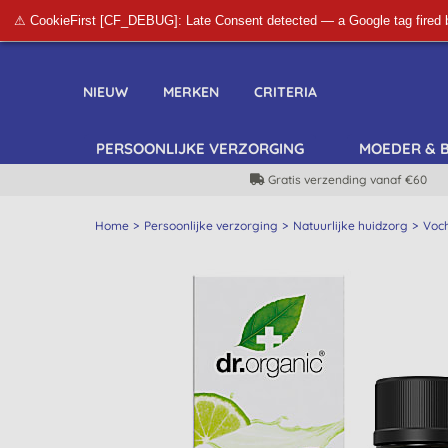
⚠ CookieFirst [CF_DEBUG]: Late Consent detected — a Google tag fired 
NIEUW
MERKEN
CRITERIA
PERSOONLIJKE VERZORGING
MOEDER & 
Gratis verzending vanaf €60
Home
Persoonlijke verzorging
Natuurlijke huidzorg
Voc