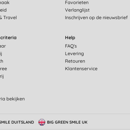
maak
Favorieten
eid
Verlanglijst
& Travel
Inschrijven op de nieuwsbrief
criteria
Help
aar
FAQ's
ij
Levering
ch
Retouren
Free
Klantenservice
ij
eria bekijken
SMILE DUITSLAND
BIG GREEN SMILE UK