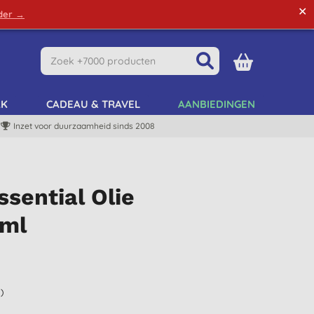
✕
rder →
Green Tips
Mijn Account
Mijn Lijst
AK
CADEAU & TRAVEL
AANBIEDINGEN
Inzet voor duurzaamheid sinds 2008
ssential Olie
0ml
)