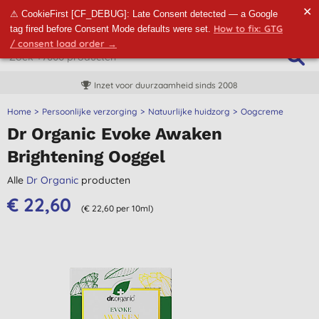
✕
⚠ CookieFirst [CF_DEBUG]: Late Consent detected — a Google
How to fix: GTG
tag fired before Consent Mode defaults were set.
/ consent load order →
Inzet voor duurzaamheid sinds 2008
Home
Persoonlijke verzorging
Natuurlijke huidzorg
Oogcreme
Dr Organic Evoke Awaken
Brightening Ooggel
Alle
Dr Organic
producten
€ 22,60
(€ 22,60 per 10ml)