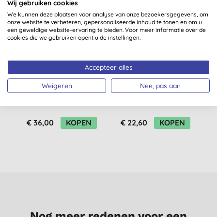
Wij gebruiken cookies
We kunnen deze plaatsen voor analyse van onze bezoekersgegevens, om
onze website te verbeteren, gepersonaliseerde inhoud te tonen en om u
een geweldige website-ervaring te bieden. Voor meer informatie over de
cookies die we gebruiken opent u de instellingen.
Accepteer alles
Dr Organic Evoke
Dr Organic Evoke
Weigeren
Nee, pas aan
Awaken Radiance
Tranquility Restore
B
Dagcrème
Oog Complex Serum
€ 36,00
KOPEN
€ 22,60
KOPEN
Nog meer redenen voor een