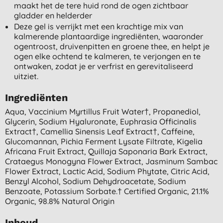
maakt het de tere huid rond de ogen zichtbaar
gladder en helderder
Deze gel is verrijkt met een krachtige mix van
kalmerende plantaardige ingrediënten, waaronder
ogentroost, druivenpitten en groene thee, en helpt je
ogen elke ochtend te kalmeren, te verjongen en te
ontwaken, zodat je er verfrist en gerevitaliseerd
uitziet.
Ingrediënten
Aqua, Vaccinium Myrtillus Fruit Water†, Propanediol,
Glycerin, Sodium Hyaluronate, Euphrasia Officinalis
Extract†, Camellia Sinensis Leaf Extract†, Caffeine,
Glucomannan, Pichia Ferment Lysate Filtrate, Kigelia
Africana Fruit Extract, Quillaja Saponaria Bark Extract,
Crataegus Monogyna Flower Extract, Jasminum Sambac
Flower Extract, Lactic Acid, Sodium Phytate, Citric Acid,
Benzyl Alcohol, Sodium Dehydroacetate, Sodium
Benzoate, Potassium Sorbate.† Certified Organic, 21.1%
Organic, 98.8% Natural Origin
Inhoud