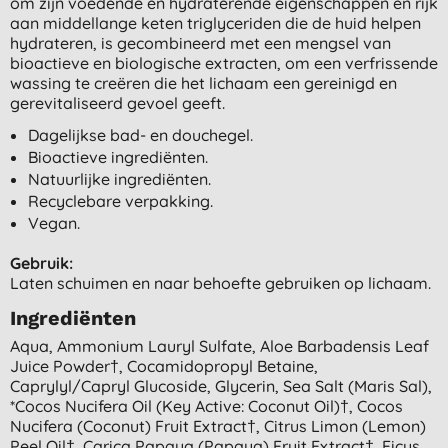
om zijn voedende en hydraterende eigenschappen en rijk
aan middellange keten triglyceriden die de huid helpen
hydrateren, is gecombineerd met een mengsel van
bioactieve en biologische extracten, om een verfrissende
wassing te creëren die het lichaam een gereinigd en
gerevitaliseerd gevoel geeft.
Dagelijkse bad- en douchegel.
Bioactieve ingrediënten.
Natuurlijke ingrediënten.
Recyclebare verpakking.
Vegan.
Gebruik:
Laten schuimen en naar behoefte gebruiken op lichaam.
Ingrediënten
Aqua, Ammonium Lauryl Sulfate, Aloe Barbadensis Leaf
Juice Powder†, Cocamidopropyl Betaine,
Caprylyl/capryl Glucoside, Glycerin, Sea Salt (maris Sal),
*cocos Nucifera Oil (key Active: Coconut Oil)†, Cocos
Nucifera (coconut) Fruit Extract†, Citrus Limon (lemon)
Peel Oil†, Carica Papaya (papaya) Fruit Extract†, Ficus