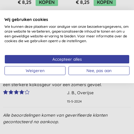
€ 8,25
KOPEN
€ 8,25
KOPEN
Wij gebruiken cookies
We kunnen deze plaatsen voor analyse van onze bezoekersgegevens, om
onze website te verbeteren, gepersonaliseerde inhoud te tonen en om u
een geweldige website-ervaring te bieden. Voor meer informatie over de
cookies die we gebruiken opent u de instellingen.
Klantbeoordelingen
Accepteer alles
4,0
van 5 (
1
beoordeling
)
Weigeren
Nee, pas aan
Fijne olie, maar ik vind de geur niet zo lekker. Had gehoopt op
een sterkere kokosgeur voor een zomers gevoel.
J. B., Overijse
15-5-2024
Alle beoordelingen komen van geverifieerde klanten
gecontacteerd na aankoop.