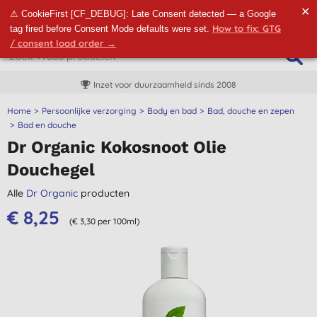
✕
⚠ CookieFirst [CF_DEBUG]: Late Consent detected — a Google
How to fix: GTG
tag fired before Consent Mode defaults were set.
/ consent load order →
Inzet voor duurzaamheid sinds 2008
Home
Persoonlijke verzorging
Body en bad
Bad, douche en zepen
Bad en douche
Dr Organic Kokosnoot Olie
Douchegel
Alle
Dr Organic
producten
€ 8,25
(€ 3,30 per 100ml)