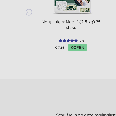
Naty Luiers: Maat 1 (2-5 kg) 25
stuks
(
27
)
KOPEN
€ 7,65
Schrijf je in op onze mailinglij