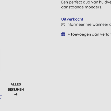
Een perfect duo van huidv
aanstaande moeders.
Uitverkocht
Informeer me wanneer di
+ toevoegen aan verlan
ALLES
BEKIJKEN
ON
IC