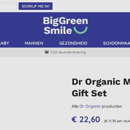
SCHRIJF ME IN!
BABY
MANNEN
GEZONDHEID
SCHOONMA
CO2 neutrale levering
Dr Organic 
Gift Set
Alle
Dr Organic
producten
€ 22,60
(€ 11,30 per stuk