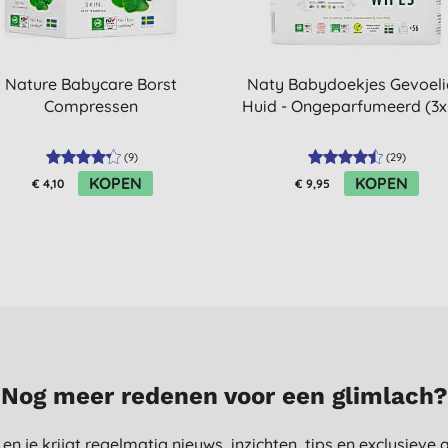
Nature Babycare Borst
Naty Babydoekjes Gevoel
Compressen
Huid - Ongeparfumeerd (3x
(
9
)
(
29
)
KOPEN
KOPEN
€ 4,10
€ 9,95
Nog meer redenen voor een glimlach?
st en je krijgt regelmatig nieuws, inzichten, tips en exclusiev