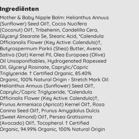
Ingrediënten
Mother & Baby Nipple Balm: Helianthus Annuus
(sunflower) Seed Oil†, Cocos Nucifera
(coconut) Oil†, Tribehenin, Candelilla Cera,
Glyceryl Stearate Se, Stearic Acid, *calendula
Officianalis Flower (key Active: Calendula)†,
Butyrospermum Parkii (shea) Butter, Avena
Sativa (oat) Kernel Pil, Olea Europaea (olive)
Oil Unsaponifiables, Hydrogenated Rapeseed
Oil, Glyceryl Rosinate, Caprylic/capric
Triglyceride. † Certified Organic, 85.40%
Organic, 100% Natural Origin - Stretch Mark Oil:
Helianthus Annuus (sunflower) Seed Oil†,
Caprylic/capric Triglyceride, *calendula
Officinalis Flower (key Active: Calendula)†,
Prunus Armeniaca (apricot) Kernel Oil†, Rosa
Canina Seed Oil†, Prunus Amygdalus Dulcis
(sweet Almond) Oil†, Persea Gratissima
(avocado) Oil†, Tocopherol. † Certified
Organic, 94.99% Organic, 100% Natural Origin