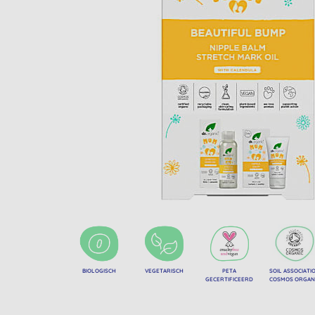
BIOLOGISCH
VEGETARISCH
PETA
SOIL ASSOCIATI
GECERTIFICEERD
COSMOS ORGAN