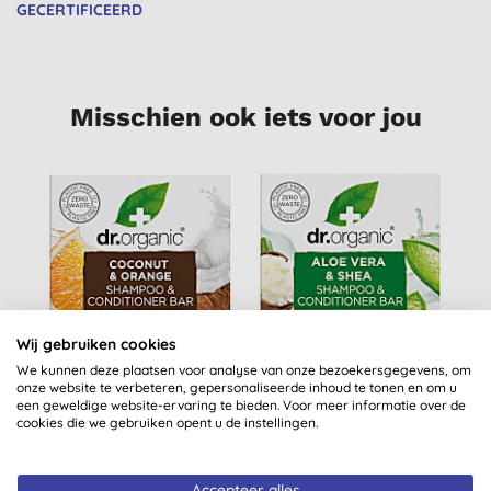
GECERTIFICEERD
Misschien ook iets voor jou
Wij gebruiken cookies
We kunnen deze plaatsen voor analyse van onze bezoekersgegevens, om
Dr Organic
Dr Organic Aloe Vera
N
onze website te verbeteren, gepersonaliseerde inhoud te tonen en om u
Kokosnoot &
& Shea Shampoo &
I
een geweldige website-ervaring te bieden. Voor meer informatie over de
Sinaasappel
Conditioner Bar
cookies die we gebruiken opent u de instellingen.
Shampoo &
€ 8,25
KOPEN
€ 8,25
KOPEN
Conditioner Bar
Accepteer alles