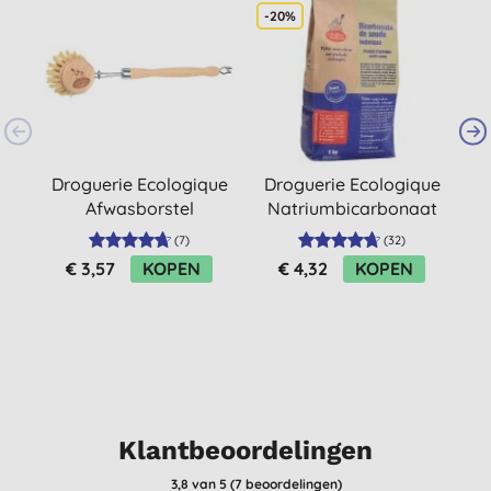
-20%
S
Droguerie Ecologique
Droguerie Ecologique
Afwasborstel
Natriumbicarbonaat
1kg
(
7
)
(
32
)
€ 3,57
KOPEN
€ 4,32
KOPEN
Klantbeoordelingen
3,8
van 5 (
7
beoordelingen
)