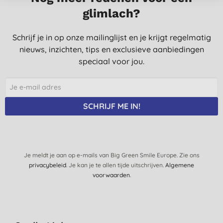
borstel gaat dus niet lang genoeg mee.
glimlach?
M. S., Ruinen
Schrijf je in op onze mailinglijst en je krijgt regelmatig
24-6-2023
nieuws, inzichten, tips en exclusieve aanbiedingen
Hoe slim dat de kop vervangen kan worden!
speciaal voor jou.
V., Breda
24-12-2021
primaaaaaa
SCHRIJF ME IN!
M., Amsterdam
14-12-2021
Prima kop voor de afwasborstel.
Je meldt je aan op e-mails van Big Green Smile Europe. Zie ons
F., Arnhem
privacybeleid
. Je kan je te allen tijde uitschrijven.
Algemene
voorwaarden
.
2-10-2021