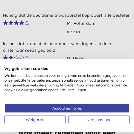
Handig dat de duurzame afwasborstel kop apart is te bestellen
M., Rotterdam
8-2-2024
kleiner dat ik dacht en na amper twee dagen zijn de b
orstelhaar reeds geplooid
D., Dinant
3-10-2023
Wij gebruiken cookies
We kunnen deze plaatsen voor analyse van onze bezoekersgegevens, om
De haren van de borstelkop zijn niet heel erg stevig. Na een
Alle beoordelingen komen van geverifieerde klanten
onze website te verbeteren, gepersonaliseerde inhoud te tonen en om u
paar keer (zacht) gebruik staan de haren al uit elkaar en is de
een geweldige website-ervaring te bieden. Voor meer informatie over de
gecontacteerd na aankoop.
cookies die we gebruiken opent u de instellingen.
borstel plat. Hij is wel universeel qua maat en niet te duur dus
dat is positief.
C., Maastricht
Accepteer alles
9-7-2023
Weigeren
Nee, pas aan
De haren worden snel plat als je teveel druk uitoefent. Om één
Nog meer redenen voor een
of andere reden breken de haren in het midden snel af. Deze