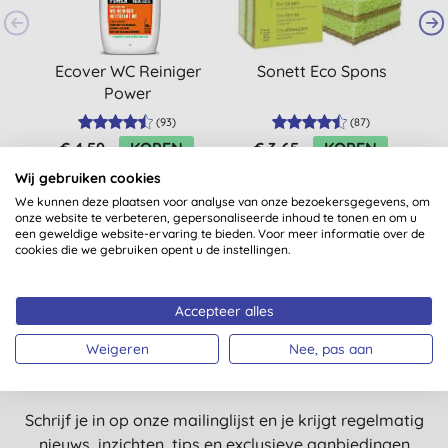
Ecover WC Reiniger
Sonett Eco Spons
E
Power
(
93
)
(
87
)
€ 4,59
KOPEN
€ 3,65
KOPEN
Wij gebruiken cookies
We kunnen deze plaatsen voor analyse van onze bezoekersgegevens, om
onze website te verbeteren, gepersonaliseerde inhoud te tonen en om u
een geweldige website-ervaring te bieden. Voor meer informatie over de
cookies die we gebruiken opent u de instellingen.
Accepteer alles
Nog meer redenen voor een
Weigeren
Nee, pas aan
glimlach?
Schrijf je in op onze mailinglijst en je krijgt regelmatig
nieuws, inzichten, tips en exclusieve aanbiedingen