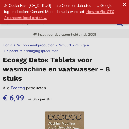
✕
⚠ CookieFirst [CF_DEBUG]: Late Consent detected — a Google
How to fix: GTG
tag fired before Consent Mode defaults were set.
/ consent load order →
Inzet voor duurzaamheid sinds 2008
Home
Schoonmaakproducten
Natuurlijk reinigen
Specialiteit reinigingsproducten
Ecoegg Detox Tablets voor
wasmachine en vaatwasser - 8
stuks
Alle
Ecoegg
producten
€ 6,99
(€ 0,87 per stuk)