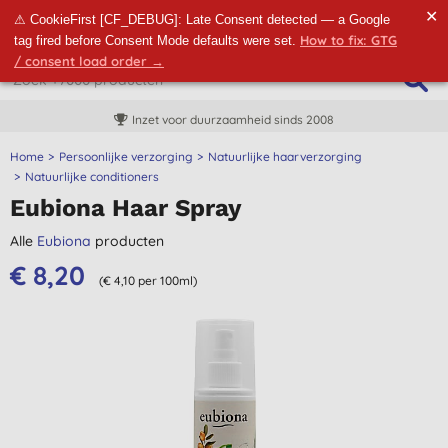
✕
⚠ CookieFirst [CF_DEBUG]: Late Consent detected — a Google
How to fix: GTG
tag fired before Consent Mode defaults were set.
/ consent load order →
Inzet voor duurzaamheid sinds 2008
Home
Persoonlijke verzorging
Natuurlijke haarverzorging
Natuurlijke conditioners
Eubiona Haar Spray
Alle
Eubiona
producten
€ 8,20
(€ 4,10 per 100ml)