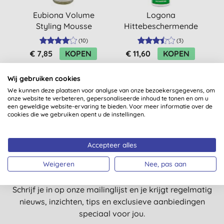
Eubiona Volume
Logona
Styling Mousse
Hittebeschermende
Spray
(
10
)
(
3
)
€ 7,85
KOPEN
€ 11,60
KOPEN
Wij gebruiken cookies
We kunnen deze plaatsen voor analyse van onze bezoekersgegevens, om
onze website te verbeteren, gepersonaliseerde inhoud te tonen en om u
een geweldige website-ervaring te bieden. Voor meer informatie over de
cookies die we gebruiken opent u de instellingen.
Accepteer alles
Nog meer redenen voor een
glimlach?
Weigeren
Nee, pas aan
Schrijf je in op onze mailinglijst en je krijgt regelmatig
nieuws, inzichten, tips en exclusieve aanbiedingen
speciaal voor jou.