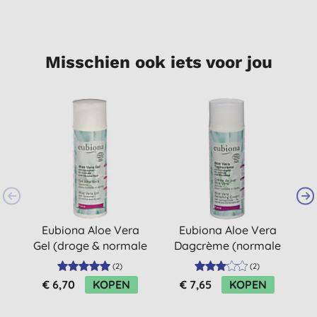
Misschien ook iets voor jou
Eubiona Aloe Vera
Eubiona Aloe Vera
Gel (droge & normale
Dagcrème (normale
huid)
& gemengde huid)
(
2
)
(
2
)
€ 6,70
KOPEN
€ 7,65
KOPEN