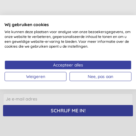
Wij gebruiken cookies
We kunnen deze plaatsen voor analyse van onze bezoekersgegevens, om
onze website te verbeteren, gepersonaliseerde inhoud te tonen en om u
een geweldige website-ervaring te bieden. Voor meer informatie over de
Nog meer redenen voor een
cookies die we gebruiken opent u de instellingen.
glimlach?
Accepteer alles
Schrijf je in op onze mailinglijst en je krijgt regelmatig
nieuws, inzichten, tips en exclusieve aanbiedingen
Weigeren
Nee, pas aan
speciaal voor jou.
SCHRIJF ME IN!