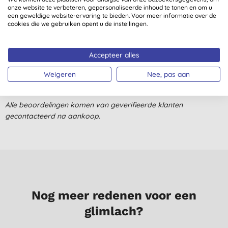
onze website te verbeteren, gepersonaliseerde inhoud te tonen en om u
M., Heerenveen
een geweldige website-ervaring te bieden. Voor meer informatie over de
cookies die we gebruiken opent u de instellingen.
14-2-2021
Ik krijg nauwelijks de roller in beweging, zeer stug. Mijn eerste
gebruik was niet overtuigend qua werking, nauwelijks het
Accepteer alles
verschil gevoeld met geen deo gebruiken. Deze koop ik niet
Weigeren
Nee, pas aan
meer. Of ik had pech met het busje deo,
M. P., Oostende
Alle beoordelingen komen van geverifieerde klanten
22-10-2019
gecontacteerd na aankoop.
Goede deo. Irriteert niet.
C. S., Oostzaan
27-4-2019
Werkt goed, de oksels zijn niet supernat na het aanbrengen, de
geur is mild en aangenaam
Nog meer redenen voor een
N. V., Brugge
glimlach?
24-4-2018