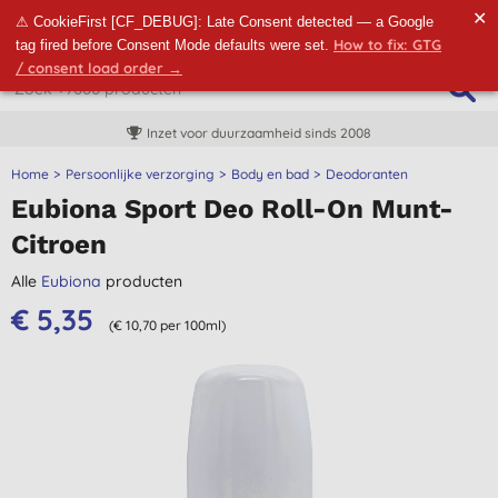
✕
⚠ CookieFirst [CF_DEBUG]: Late Consent detected — a Google
How to fix: GTG
tag fired before Consent Mode defaults were set.
/ consent load order →
Inzet voor duurzaamheid sinds 2008
Home
Persoonlijke verzorging
Body en bad
Deodoranten
Eubiona Sport Deo Roll-On Munt-
Citroen
Alle
Eubiona
producten
€ 5,35
(€ 10,70 per 100ml)