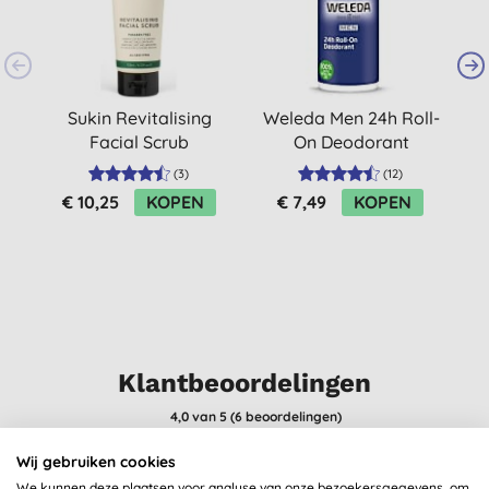
Sukin Revitalising
Weleda Men 24h Roll-
S
Facial Scrub
On Deodorant
V
(
3
)
(
12
)
€ 10,25
KOPEN
€ 7,49
KOPEN
Klantbeoordelingen
4,0
van 5 (
6
beoordelingen
)
Wij gebruiken cookies
Werkt goed
We kunnen deze plaatsen voor analyse van onze bezoekersgegevens, om