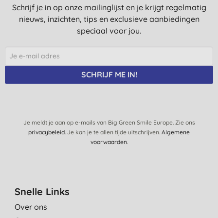
Geur is prettig, maar helpt mij niet om de oksels lang fris te
Schrijf je in op onze mailinglijst en je krijgt regelmatig
houden. Had er meer van verwacht
nieuws, inzichten, tips en exclusieve aanbiedingen
L., Almere
speciaal voor jou.
10-1-2018
Zeer handige deo roll-on. Lekkere geur, niet storend bij ander
parfum.
SCHRIJF ME IN!
K. V., Koolskamp
21-5-2016
Je meldt je aan op e-mails van Big Green Smile Europe. Zie ons
privacybeleid
. Je kan je te allen tijde uitschrijven.
Algemene
voorwaarden
.
Snelle Links
Over ons