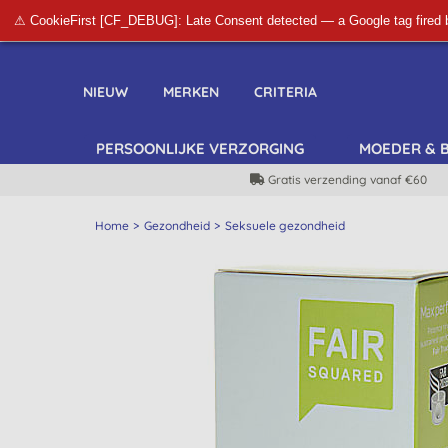
⚠ CookieFirst [CF_DEBUG]: Late Consent detected — a Google tag fired 
NIEUW
MERKEN
CRITERIA
PERSOONLIJKE VERZORGING
MOEDER & 
Gratis verzending vanaf €60
Home
Gezondheid
Seksuele gezondheid