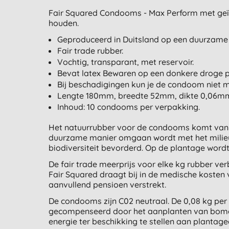
Fair Squared Condooms - Max Perform met geïn
houden.
Geproduceerd in Duitsland op een duurzame
Fair trade rubber.
Vochtig, transparant, met reservoir.
Bevat latex Bewaren op een donkere droge p
Bij beschadigingen kun je de condoom niet 
Lengte 180mm, breedte 52mm, dikte 0,06m
Inhoud: 10 condooms per verpakking.
Het natuurrubber voor de condooms komt van ee
duurzame manier omgaan wordt met het milie
biodiversiteit bevorderd. Op de plantage word
De fair trade meerprijs voor elke kg rubber v
Fair Squared draagt bij in de medische kosten 
aanvullend pensioen verstrekt.
De condooms zijn C02 neutraal. De 0,08 kg per
gecompenseerd door het aanplanten van bomen
energie ter beschikking te stellen aan plantagea