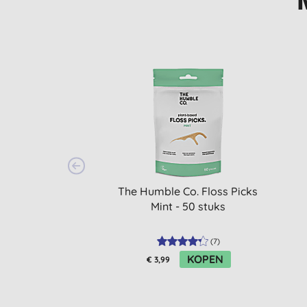
The Humble Co. Floss Picks
Mint - 50 stuks
(
7
)
KOPEN
€ 3,99