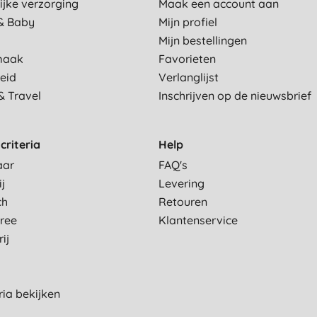
ijke verzorging
Maak een account aan
& Baby
Mijn profiel
Mijn bestellingen
maak
Favorieten
eid
Verlanglijst
& Travel
Inschrijven op de nieuwsbrief
criteria
Help
aar
FAQ's
ij
Levering
ch
Retouren
Free
Klantenservice
ij
eria bekijken