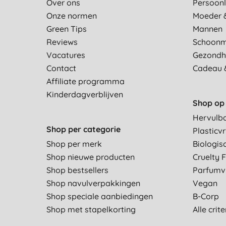
Over ons
Persoonl
Onze normen
Moeder 
Green Tips
Mannen
Reviews
Schoon
Vacatures
Gezondh
Contact
Cadeau 
Affiliate programma
Kinderdagverblijven
Shop op 
Hervulb
Shop per categorie
Plasticvr
Shop per merk
Biologis
Shop nieuwe producten
Cruelty 
Shop bestsellers
Parfumvr
Shop navulverpakkingen
Vegan
Shop speciale aanbiedingen
B-Corp
Shop met stapelkorting
Alle crit