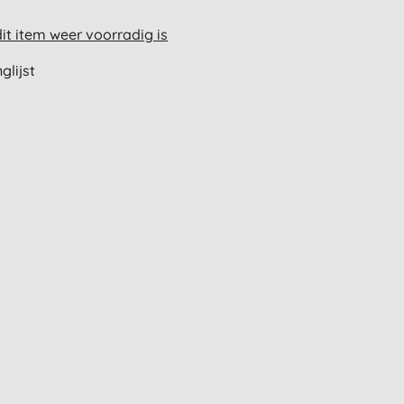
t item weer voorradig is
glijst