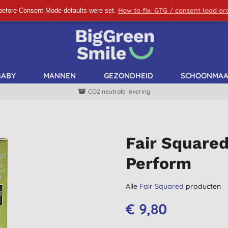
How to fix: GTG / consent load o
before Consent Mode defaults were set.
SCHRIJF ME IN!
BABY
MANNEN
GEZONDHEID
SCHOONMA
CO2 neutrale levering
Fair Square
Perform
Alle
Fair Squared
producten
€ 9,80