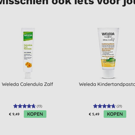
Misschien ook iets voor jo
Weleda Calendula Zalf
Weleda Kindertandpast
(
13
)
(
21
)
KOPEN
KOPEN
€ 9,49
€ 5,49