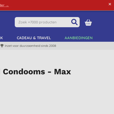
✕
rder →
Green Tips
Mijn Account
Mijn Lijst
AK
CADEAU & TRAVEL
AANBIEDINGEN
Inzet voor duurzaamheid sinds 2008
d Condooms - Max