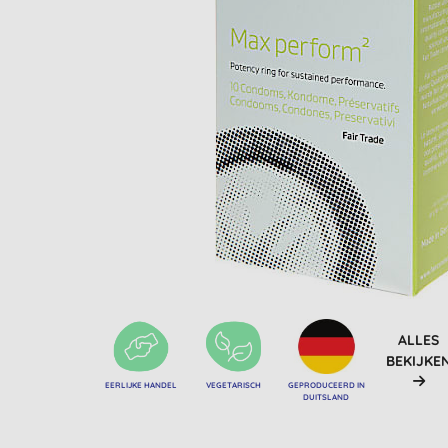
ALLES
BEKIJKE
EERLIJKE HANDEL
VEGETARISCH
GEPRODUCEERD IN
DUITSLAND