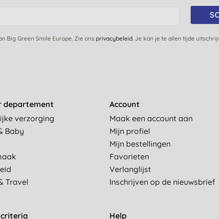
SC
van Big Green Smile Europe. Zie ons
privacybeleid
. Je kan je te allen tijde uitschri
r departement
Account
ijke verzorging
Maak een account aan
& Baby
Mijn profiel
Mijn bestellingen
maak
Favorieten
eid
Verlanglijst
& Travel
Inschrijven op de nieuwsbrief
criteria
Help