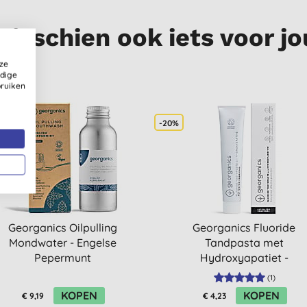
Misschien ook iets voor jo
ze
ldige
bruiken
-20%
Georganics Oilpulling
Georganics Fluoride
Mondwater - Engelse
Tandpasta met
Pepermunt
Hydroxyapatiet -
Geactiveerde Houtskool
(
1
)
KOPEN
KOPEN
€ 9,19
€ 4,23