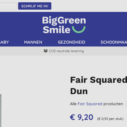
SCHRIJF ME IN!
BABY
MANNEN
GEZONDHEID
SCHOONMA
CO2 neutrale levering
Fair Square
Dun
Alle
Fair Squared
producten
€ 9,20
(€ 0,92 per stuk)