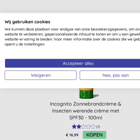
Wij gebruiken cookies
We kunnen deze plaatsen voor analyse van onze bezoekersgegevens, om on
website te verbeteren, gepersonaliseerde inhoud te tonen en om u een gewe
website-ervaring te bieden. Voor meer informatie over de cookies die we ge
opent u de instellingen.
-15%
Accepteer alles
Weigeren
Nee, pas aan
Incognito Zonnebrandcrème &
Insecten werende crème met
SPF30 - 100ml
(
1
)
KOPEN
€ 16,99