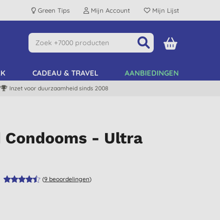
Green Tips
Mijn Account
Mijn Lijst
AK
CADEAU & TRAVEL
AANBIEDINGEN
Inzet voor duurzaamheid sinds 2008
d Condooms - Ultra
(
9
beoordelingen
)