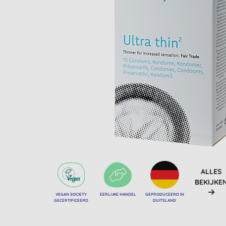
ALLES
BEKIJKE
VEGAN SOCIETY
EERLIJKE HANDEL
GEPRODUCEERD IN
GECERTIFICEERD
DUITSLAND