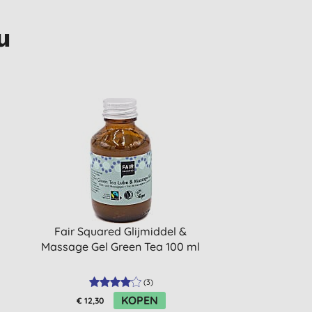
u
Fair Squared Glijmiddel &
Massage Gel Green Tea 100 ml
(
3
)
KOPEN
€ 12,30