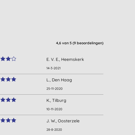
4,6
van 5 (
9
beoordelingen
)
E. V. E., Heemskerk
14-3-2021
L., Den Haag
25-11-2020
K., Tilburg
10-11-2020
J. W., Oosterzele
28-8-2020