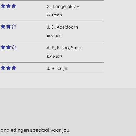
G., Langerak ZH
22-1-2020
J. S., Apeldoorn
10-9-2018
A. F., Elsloo, Stein
12-12-2017
J. H., Cuijk
30-6-2017
L. V. S., Amsterdam
14-7-2015
e aanbiedingen speciaal voor jou.