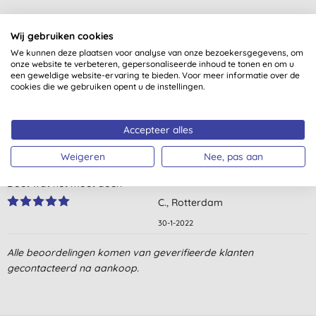
Klantbeoordelingen
Wij gebruiken cookies
We kunnen deze plaatsen voor analyse van onze bezoekersgegevens, om
5,0
van 5 (
3
beoordelingen
)
onze website te verbeteren, gepersonaliseerde inhoud te tonen en om u
een geweldige website-ervaring te bieden. Voor meer informatie over de
cookies die we gebruiken opent u de instellingen.
Ik vind deze scheerolie echt superfijn. Goed te gebruiken met
ouderwets herbruikbaar scheermes met vervangbare mesjes.
Accepteer alles
I. B., Rotterdam
Weigeren
Nee, pas aan
31-1-2024
Doet wat het moet doen
C., Rotterdam
30-1-2022
Fijne scheerolie. Werkt goed in combinatie met een 'echt'
Alle beoordelingen komen van geverifieerde klanten
scheermes. Spoelt niet meteen weg als je het onder de douche
gecontacteerd na aankoop.
gebruikt maar laat ook geen dikke lagen achter en je huid voelt
heerlijk zacht en verzorgd.
I. B., Rotterdam