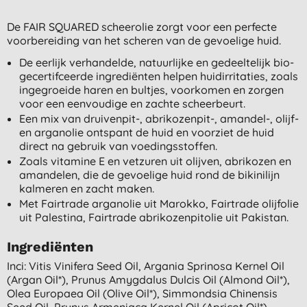
De FAIR SQUARED scheerolie zorgt voor een perfecte
voorbereiding van het scheren van de gevoelige huid.
De eerlijk verhandelde, natuurlijke en gedeeltelijk bio-
gecertifceerde ingrediënten helpen huidirritaties, zoals
ingegroeide haren en bultjes, voorkomen en zorgen
voor een eenvoudige en zachte scheerbeurt.
Een mix van druivenpit-, abrikozenpit-, amandel-, olijf-
en arganolie ontspant de huid en voorziet de huid
direct na gebruik van voedingsstoffen.
Zoals vitamine E en vetzuren uit olijven, abrikozen en
amandelen, die de gevoelige huid rond de bikinilijn
kalmeren en zacht maken.
Met Fairtrade arganolie uit Marokko, Fairtrade olijfolie
uit Palestina, Fairtrade abrikozenpitolie uit Pakistan.
Ingrediënten
Inci: Vitis Vinifera Seed Oil, Argania Sprinosa Kernel Oil
(argan Oil*), Prunus Amygdalus Dulcis Oil (almond Oil*),
Olea Europaea Oil (olive Oil*), Simmondsia Chinensis
Seed Oil, Prunus Armeniaca Kernel Oil (apricot Oil*),