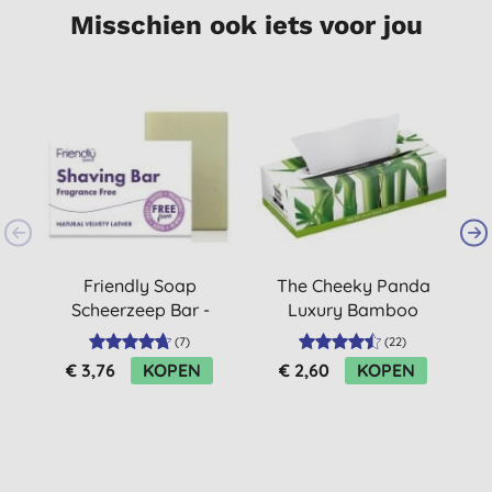
Misschien ook iets voor jou
Friendly Soap
The Cheeky Panda
Scheerzeep Bar -
Luxury Bamboo
Parfumvrij
Tissues (80 tissues)
(
7
)
(
22
)
€ 3,76
KOPEN
€ 2,60
KOPEN