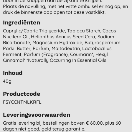
door in de knoppen aan de zijkant te knijpen.
Plaats de navulling, met het witte omhulsel er nog op, en
druk de binnenste dop open tot deze vastklikt.
Ingrediënten
Caprylic/capric Triglyceride, Tapioca Starch, Cocos
Nucifera Oil, Helianthus Annuus Seed Cera, Sodium
Bicarbonate, Magnesium Hydroxide, Butyrospermum
Parkii Butter, Parfum, Maltodextrin, Lactobacillus
Ferment, Parfum (fragrance), Coumarin*, Hexyl
Cinnamal* *naturally Occurring In Essential Oils
Inhoud
40g
Productcode
FSYCCNTMLKRFL
Leveringsvoorwaarden
Gratis levering bij bestellingen boven € 60,00, plus 60
dagen niet goed, geld terug garantie.