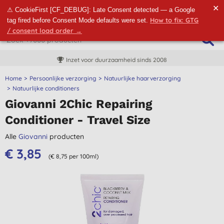
✕
⚠ CookieFirst [CF_DEBUG]: Late Consent detected — a Google
How to fix: GTG
tag fired before Consent Mode defaults were set.
/ consent load order →
Inzet voor duurzaamheid sinds 2008
Home
Persoonlijke verzorging
Natuurlijke haarverzorging
Natuurlijke conditioners
Giovanni 2Chic Repairing
Conditioner - Travel Size
Alle
Giovanni
producten
€ 3,85
(€ 8,75 per 100ml)