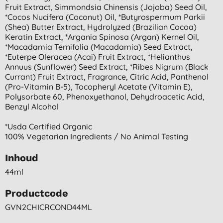
Fruit Extract, Simmondsia Chinensis (jojoba) Seed Oil,
*cocos Nucifera (coconut) Oil, *butyrospermum Parkii
(shea) Butter Extract, Hydrolyzed (brazilian Cocoa)
Keratin Extract, *argania Spinosa (argan) Kernel Oil,
*macadamia Ternifolia (macadamia) Seed Extract,
*euterpe Oleracea (acai) Fruit Extract, *helianthus
Annuus (sunflower) Seed Extract, *ribes Nigrum (black
Currant) Fruit Extract, Fragrance, Citric Acid, Panthenol
(pro-Vitamin B-5), Tocopheryl Acetate (vitamin E),
Polysorbate 60, Phenoxyethanol, Dehydroacetic Acid,
Benzyl Alcohol
*usda Certified Organic
100% Vegetarian Ingredients / No Animal Testing
Inhoud
44ml
Productcode
GVN2CHICRCOND44ML