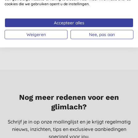
cookies die we gebruiken opent u de instellingen.
Giovanni 50:50
Giovanni 50:50
Balanced Hydrating-
Balanced Hydrating-
Accepteer alles
Clarifying Conditioner
Clarifying Shampoo -
(
3
)
(
1
)
- Travel Size
Travel Size
Weigeren
Nee, pas aan
€ 3,85
KOPEN
€ 3,85
KOPEN
Nog meer redenen voor een
glimlach?
Schrijf je in op onze mailinglijst en je krijgt regelmatig
nieuws, inzichten, tips en exclusieve aanbiedingen
speciaal voor jou.