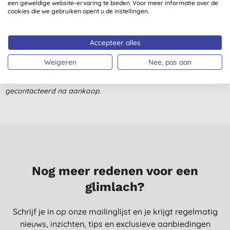
een geweldige website-ervaring te bieden. Voor meer informatie over de
cookies die we gebruiken opent u de instellingen.
Love it, nice to the hair - no more falling out
T. I., Amsterdam
Accepteer alles
2-1-2023
Weigeren
Nee, pas aan
Alle beoordelingen komen van geverifieerde klanten
gecontacteerd na aankoop.
Nog meer redenen voor een
glimlach?
Schrijf je in op onze mailinglijst en je krijgt regelmatig
nieuws, inzichten, tips en exclusieve aanbiedingen