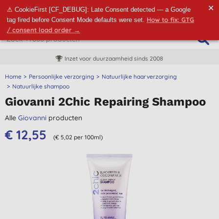
✕
⚠ CookieFirst [CF_DEBUG]: Late Consent detected — a Google
How to fix: GTG
tag fired before Consent Mode defaults were set.
/ consent load order →
Inzet voor duurzaamheid sinds 2008
Home
Persoonlijke verzorging
Natuurlijke haarverzorging
Natuurlijke shampoo
Giovanni 2Chic Repairing Shampoo
Alle
Giovanni
producten
€ 12,55
(€ 5,02 per 100ml)