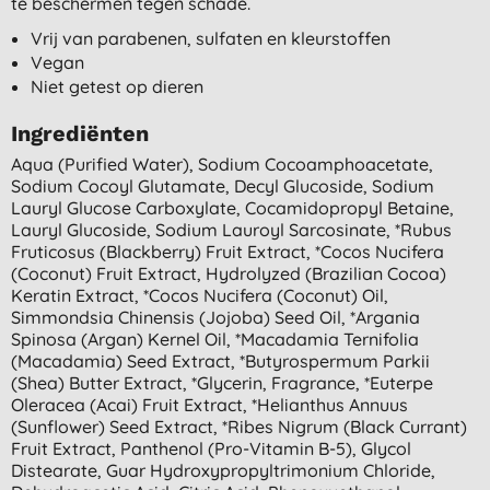
te beschermen tegen schade.
Vrij van parabenen, sulfaten en kleurstoffen
Vegan
Niet getest op dieren
Ingrediënten
Aqua (purified Water), Sodium Cocoamphoacetate,
Sodium Cocoyl Glutamate, Decyl Glucoside, Sodium
Lauryl Glucose Carboxylate, Cocamidopropyl Betaine,
Lauryl Glucoside, Sodium Lauroyl Sarcosinate, *rubus
Fruticosus (blackberry) Fruit Extract, *cocos Nucifera
(coconut) Fruit Extract, Hydrolyzed (brazilian Cocoa)
Keratin Extract, *cocos Nucifera (coconut) Oil,
Simmondsia Chinensis (jojoba) Seed Oil, *argania
Spinosa (argan) Kernel Oil, *macadamia Ternifolia
(macadamia) Seed Extract, *butyrospermum Parkii
(shea) Butter Extract, *glycerin, Fragrance, *euterpe
Oleracea (acai) Fruit Extract, *helianthus Annuus
(sunflower) Seed Extract, *ribes Nigrum (black Currant)
Fruit Extract, Panthenol (pro-Vitamin B-5), Glycol
Distearate, Guar Hydroxypropyltrimonium Chloride,