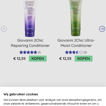
Giovanni 2Chic
Giovanni 2Chic Ultra-
Repairing Conditioner
Moist Conditioner
(droog, beschadigd
(
1
)
(
3
)
haar)
€ 12,55
KOPEN
€ 12,55
KOPEN
Wij gebruiken cookies
Klantbeoordelingen
We kunnen deze plaatsen voor analyse van onze bezoekersgegevens, om
onze website te verbeteren, gepersonaliseerde inhoud te tonen en om u
5,0
van 5 (
1
beoordeling
)