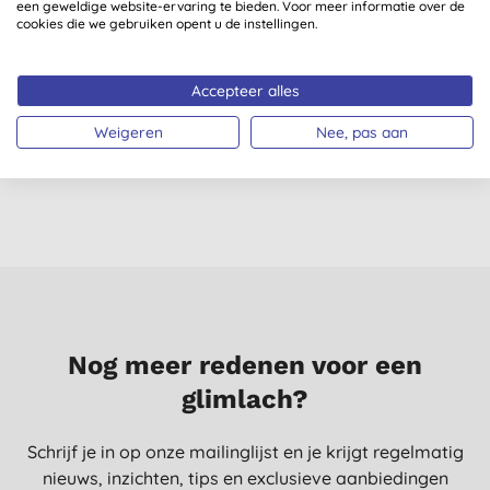
een geweldige website-ervaring te bieden. Voor meer informatie over de
cookies die we gebruiken opent u de instellingen.
Dr Organic Skin Clear
Dead Sea Spa Magik
Accepteer alles
Exfoliating
Salt
B
Gezichtsscrub
(
1
)
Weigeren
Nee, pas aan
€ 9,25
KOPEN
€ 8,99
KOPEN
Nog meer redenen voor een
glimlach?
Schrijf je in op onze mailinglijst en je krijgt regelmatig
nieuws, inzichten, tips en exclusieve aanbiedingen