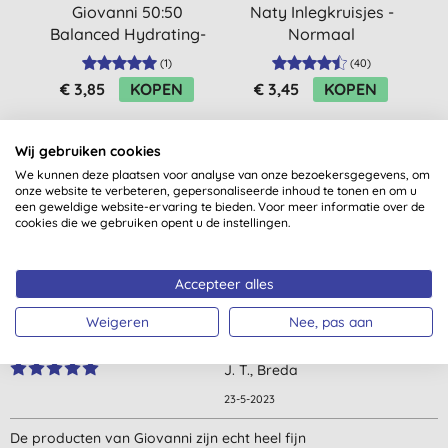
Giovanni 50:50
Naty Inlegkruisjes -
G
Balanced Hydrating-
Normaal
Clarifying Shampoo -
(
1
)
(
40
)
Travel Size
€ 3,85
KOPEN
€ 3,45
KOPEN
Wij gebruiken cookies
We kunnen deze plaatsen voor analyse van onze bezoekersgegevens, om
onze website te verbeteren, gepersonaliseerde inhoud te tonen en om u
een geweldige website-ervaring te bieden. Voor meer informatie over de
cookies die we gebruiken opent u de instellingen.
Klantbeoordelingen
Accepteer alles
5,0
van 5 (
3
beoordelingen
)
Weigeren
Nee, pas aan
Goed produkt voor mijn krullend haar.
J. T., Breda
23-5-2023
De producten van Giovanni zijn echt heel fijn