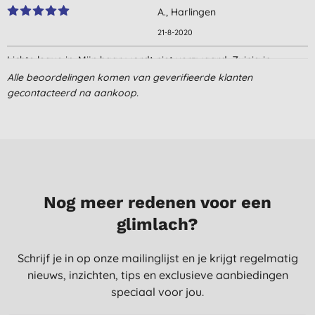
A., Harlingen
21-8-2020
Lichte leave in. Mijn haar wordt niet verzwaard. Zuinig in
gebruik
Alle beoordelingen komen van geverifieerde klanten
gecontacteerd na aankoop.
R. S., Veenendaal
30-6-2020
Nog meer redenen voor een
glimlach?
Schrijf je in op onze mailinglijst en je krijgt regelmatig
nieuws, inzichten, tips en exclusieve aanbiedingen
speciaal voor jou.