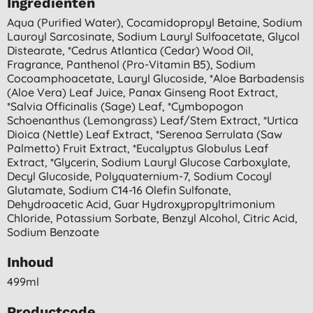
Ingrediënten
Aqua (purified Water), Cocamidopropyl Betaine, Sodium
Lauroyl Sarcosinate, Sodium Lauryl Sulfoacetate, Glycol
Distearate, *cedrus Atlantica (cedar) Wood Oil,
Fragrance, Panthenol (pro-Vitamin B5), Sodium
Cocoamphoacetate, Lauryl Glucoside, *aloe Barbadensis
(aloe Vera) Leaf Juice, Panax Ginseng Root Extract,
*salvia Officinalis (sage) Leaf, *cymbopogon
Schoenanthus (lemongrass) Leaf/stem Extract, *urtica
Dioica (nettle) Leaf Extract, *serenoa Serrulata (saw
Palmetto) Fruit Extract, *eucalyptus Globulus Leaf
Extract, *glycerin, Sodium Lauryl Glucose Carboxylate,
Decyl Glucoside, Polyquaternium-7, Sodium Cocoyl
Glutamate, Sodium C14-16 Olefin Sulfonate,
Dehydroacetic Acid, Guar Hydroxypropyltrimonium
Chloride, Potassium Sorbate, Benzyl Alcohol, Citric Acid,
Sodium Benzoate
Inhoud
499ml
Productcode