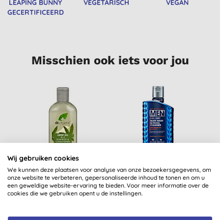
LEAPING BUNNY
VEGETARISCH
VEGAN
GECERTIFICEERD
Misschien ook iets voor jou
Wij gebruiken cookies
We kunnen deze plaatsen voor analyse van onze bezoekersgegevens, om
Dr Organic Hennep
Giovanni Men 2-1
G
onze website te verbeteren, gepersonaliseerde inhoud te tonen en om u
een geweldige website-ervaring te bieden. Voor meer informatie over de
Olie 2 in 1 Shampoo &
Douchegel &
cookies die we gebruiken opent u de instellingen.
Conditioner
Gezichtsreiniger
C
€ 9,25
KOPEN
€ 15,20
KOPEN