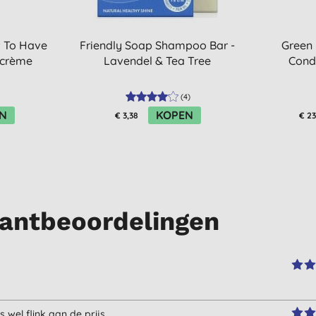
 To Have
Friendly Soap Shampoo Bar -
Green 
dcrème
Lavendel & Tea Tree
Condi
(
4
)
N
KOPEN
€ 3,38
€ 23
antbeoordelingen
s wel flink aan de prijs