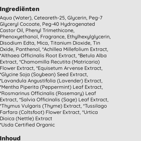
Ingrediënten
Aqua (water), Ceteareth-25, Glycerin, Peg-7
Glyceryl Cocoate, Peg-40 Hydrogenated
Castor Oil, Phenyl Trimethicone,
Phenoxyethanol, Fragrance, Ethylhexylglycerin,
Disodium Edta, Mica, Titanium Dioxide, Tin
Oxide, Panthenol, *achillea Millefolium Extract,
*althaea Officinalis Root Extract, *betula Alba
Extract, *chamomilla Recutita (matricaria)
Flower Extract, *equisetum Arvense Extract,
*glycine Soja (soybean) Seed Extract,
*lavandula Angustifolia (lavender) Extract,
*mentha Piperita (peppermint) Leaf Extract,
*rosmarinus Officinalis (rosemary) Leaf
Extract, *salvia Officinalis (sage) Leaf Extract,
*thymus Vulgaris (thyme) Extract, *tussilago
Farfara (coltsfoot) Flower Extract, *urtica
Dioica (nettle) Extract
*usda Certified Organic
Inhoud