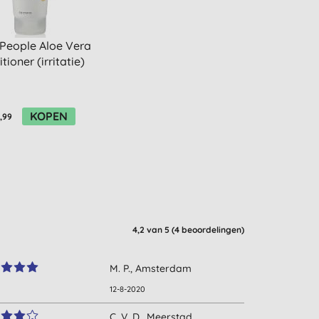
People Aloe Vera
tioner (irritatie)
KOPEN
,99
4,2
van 5 (
4
beoordelingen
)
M. P., Amsterdam
12-8-2020
C. V. D., Meerstad