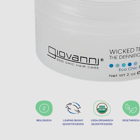
BIOLOGISCH
LEAPING BUNNY
USDA ORGANISCH
VEGETARISCH
GECERTIFICEERD
GECERTIFICEERD