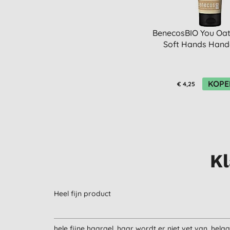
BenecosBIO You Oat
Soft Hands Han
KOPE
€ 4,25
Kl
Heel fijn product
hele fijne haargel, haar wordt er niet vet van, helaa