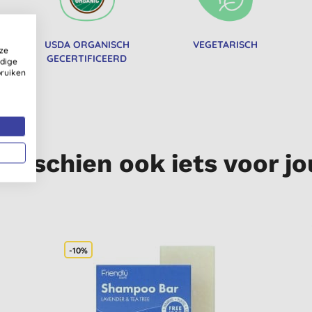
USDA ORGANISCH
VEGETARISCH
ze
GECERTIFICEERD
ldige
bruiken
Misschien ook iets voor jo
-10%