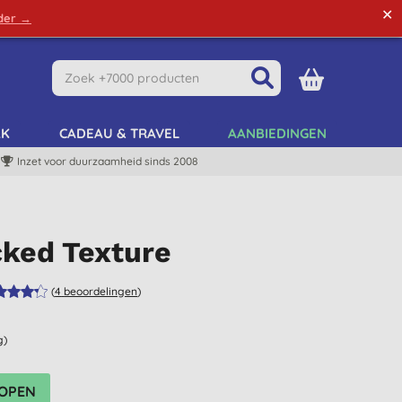
✕
rder →
Green Tips
Mijn Account
Mijn Lijst
AK
CADEAU & TRAVEL
AANBIEDINGEN
Inzet voor duurzaamheid sinds 2008
cked Texture
(
4
beoordelingen
)
g)