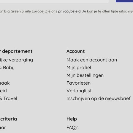
van Big Green Smile Europe. Zie ons
privacybeleid
. Je kan je te allen tijde uitschri
r departement
Account
ijke verzorging
Maak een account aan
& Baby
Mijn profiel
Mijn bestellingen
maak
Favorieten
eid
Verlanglijst
& Travel
Inschrijven op de nieuwsbrief
criteria
Help
aar
FAQ's