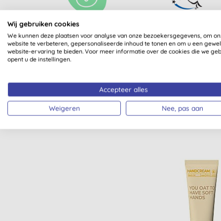
Wij gebruiken cookies
BIOLOGISCH
LEAPING BUNNY
We kunnen deze plaatsen voor analyse van onze bezoekersgegevens, om on
GECERTIFICEERD
website te verbeteren, gepersonaliseerde inhoud te tonen en om u een gewe
website-ervaring te bieden. Voor meer informatie over de cookies die we ge
opent u de instellingen.
Accepteer alles
Weigeren
Nee, pas aan