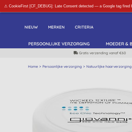
⚠ CookieFirst [CF_DEBUG]: Late Consent detected — a Google tag fired 
NIEUW
MERKEN
CRITERIA
PERSOONLIJKE VERZORGING
MOEDER & 
Gratis verzending vanaf €60
Home
Persoonlijke verzorging
Natuurlijke haarverzorging