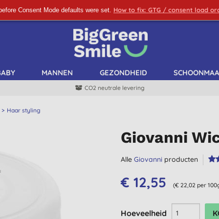
How to fix: GTG / consent load o
before Consent Mode defaults were set.
SCHRIJF ME IN!
BABY
MANNEN
GEZONDHEID
SCHOONMA
CO2 neutrale levering
Haar styling
Giovanni Wi
Alle
Giovanni
producten
€ 12,55
(€ 22,02 per 100
Hoeveelheid