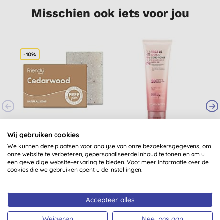
Misschien ook iets voor jou
-10%
Friendly Soap Zeep
Giovanni 2chic Frizz
Wij gebruiken cookies
Cederhout
Be Gone Conditioner
We kunnen deze plaatsen voor analyse van onze bezoekersgegevens, om
onze website te verbeteren, gepersonaliseerde inhoud te tonen en om u
(
6
)
een geweldige website-ervaring te bieden. Voor meer informatie over de
€ 3,38
KOPEN
€ 12,55
KOPEN
cookies die we gebruiken opent u de instellingen.
Accepteer alles
Weigeren
Nee, pas aan