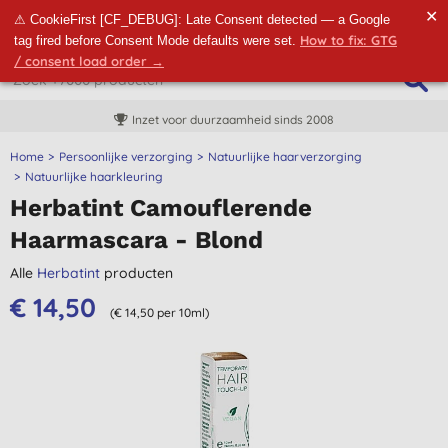
✕
⚠ CookieFirst [CF_DEBUG]: Late Consent detected — a Google
How to fix: GTG
tag fired before Consent Mode defaults were set.
/ consent load order →
Inzet voor duurzaamheid sinds 2008
Home
Persoonlijke verzorging
Natuurlijke haarverzorging
Natuurlijke haarkleuring
Herbatint Camouflerende
Haarmascara - Blond
Alle
Herbatint
producten
€ 14,50
(€ 14,50 per 10ml)