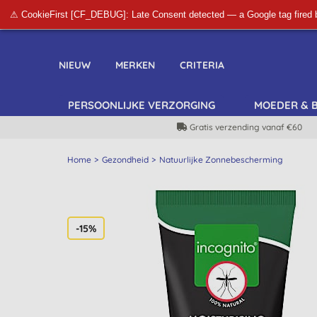
⚠ CookieFirst [CF_DEBUG]: Late Consent detected — a Google tag fired 
NIEUW
MERKEN
CRITERIA
PERSOONLIJKE VERZORGING
MOEDER & 
Gratis verzending vanaf €60
Home
Gezondheid
Natuurlijke Zonnebescherming
-15%