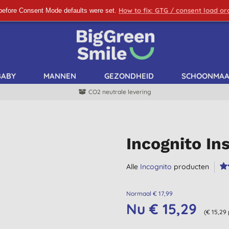
How to fix: GTG / consent load o
before Consent Mode defaults were set.
SCHRIJF ME IN!
BABY
MANNEN
GEZONDHEID
SCHOONMA
CO2 neutrale levering
Incognito I
Alle
Incognito
producten
Normaal € 17,99
Nu € 15,29
(€ 15,29