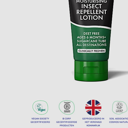
VEGAN SOCIETY
B CORP
GEPRODUCEERD IN
SOIL ASSOCIATI
GECERTIFICEERD
GECERTIFICEERDE
HET VERENIGD
COSMOS NATUR
PRODUCTEN
KONINKRIJK