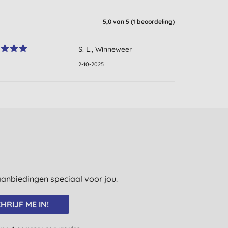
5,0
van 5 (
1
beoordeling
)
S. L., Winneweer
2-10-2025
e aanbiedingen speciaal voor jou.
HRIJF ME IN!