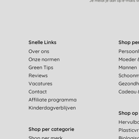
Je meldt je aan op e-mails 
Snelle Links
Shop pe
Over ons
Persoonl
Onze normen
Moeder 
Green Tips
Mannen
Reviews
Schoon
Vacatures
Gezondh
Contact
Cadeau 
Affiliate programma
Kinderdagverblijven
Shop op 
Hervulb
Shop per categorie
Plasticvr
Shop per merk
Biologis