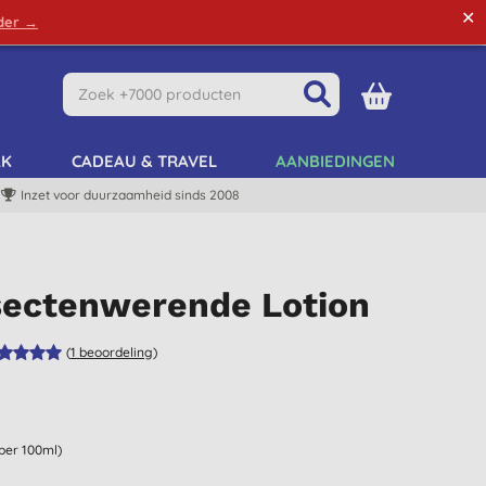
✕
rder →
Green Tips
Mijn Account
Mijn Lijst
AK
CADEAU & TRAVEL
AANBIEDINGEN
Inzet voor duurzaamheid sinds 2008
nsectenwerende Lotion
(
1
beoordeling
)
 per 100ml)