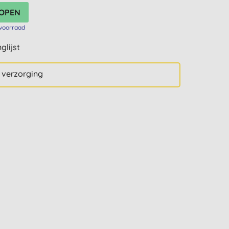
voorraad
glijst
 verzorging