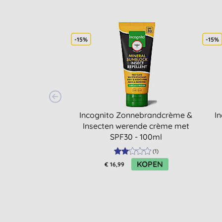
-15%
-15%
Incognito Zonnebrandcrème &
I
Insecten werende crème met
SPF30 - 100ml
(
1
)
KOPEN
€ 16,99