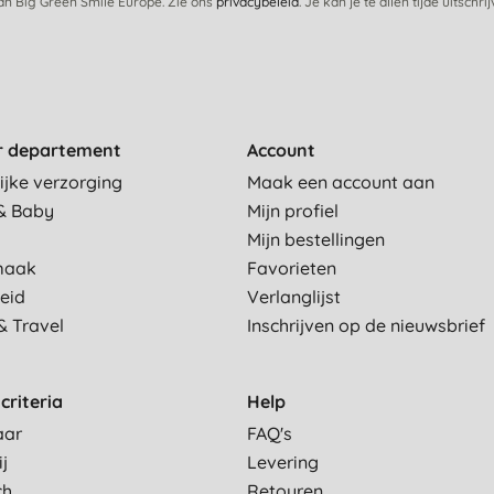
van Big Green Smile Europe. Zie ons
privacybeleid
. Je kan je te allen tijde uitschri
r departement
Account
ijke verzorging
Maak een account aan
& Baby
Mijn profiel
Mijn bestellingen
maak
Favorieten
eid
Verlanglijst
& Travel
Inschrijven op de nieuwsbrief
criteria
Help
aar
FAQ's
ij
Levering
ch
Retouren