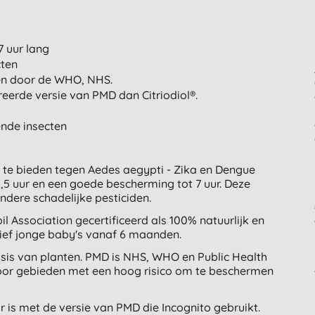
7 uur lang
cten
en door de WHO, NHS.
eerde versie van PMD dan Citriodiol®.
ende insecten
 te bieden tegen Aedes aegypti - Zika en Dengue
 uur en een goede bescherming tot 7 uur. Deze
dere schadelijke pesticiden.
il Association gecertificeerd als 100% natuurlijk en
sief jonge baby's vanaf 6 maanden.
sis van planten. PMD is NHS, WHO en Public Health
or gebieden met een hoog risico om te beschermen
r is met de versie van PMD die Incognito gebruikt.