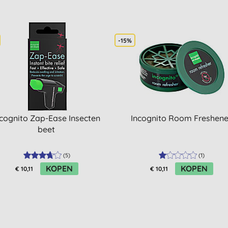
-15%
ncognito Zap-Ease Insecten
Incognito Room Freshene
beet
(
5
)
(
1
)
KOPEN
KOPEN
€ 10,11
€ 10,11