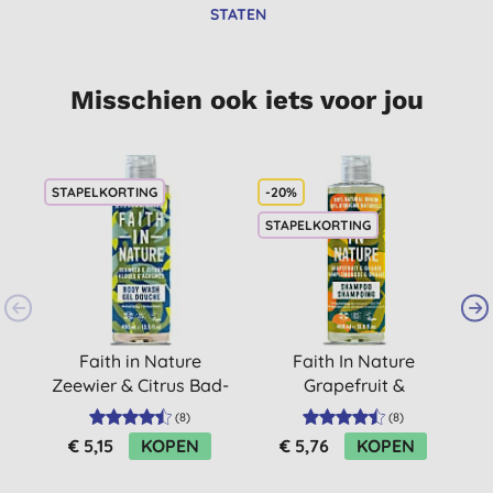
STATEN
Misschien ook iets voor jou
STAPELKORTING
-20%
S
STAPELKORTING
Faith in Nature
Faith In Nature
Zeewier & Citrus Bad-
Grapefruit &
L
en Douchegel
Sinaasappel
(
8
)
(
8
)
Shampoo (normaal
€ 5,15
KOPEN
€ 5,76
KOPEN
tot vet haar)