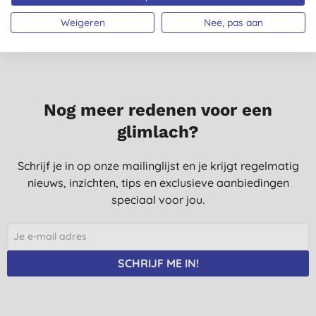
heerlijk
Weigeren
Nee, pas aan
T. L., Amersfoort
11-1-2023
Ruikt heerlijk, mag wel iets beter werken. Bij veel inspanning
toch wat minder handig.
Nog meer redenen voor een
S. V. B., Amersfoort
glimlach?
28-12-2020
Schrijf je in op onze mailinglijst en je krijgt regelmatig
nieuws, inzichten, tips en exclusieve aanbiedingen
speciaal voor jou.
SCHRIJF ME IN!