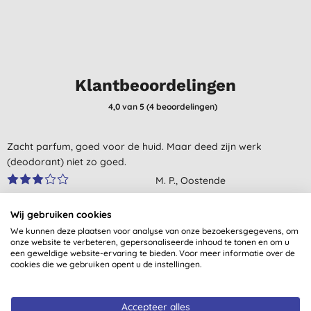
Klantbeoordelingen
4,0
van 5 (
4
beoordelingen
)
Zacht parfum, goed voor de huid. Maar deed zijn werk
(deodorant) niet zo goed.
M. P., Oostende
15-9-2023
Wij gebruiken cookies
Zeer tevreden. Lekkere geur en het biedt lange tijd
We kunnen deze plaatsen voor analyse van onze bezoekersgegevens, om
bescherming.
onze website te verbeteren, gepersonaliseerde inhoud te tonen en om u
een geweldige website-ervaring te bieden. Voor meer informatie over de
M. U., Spijkenisse
cookies die we gebruiken opent u de instellingen.
28-7-2023
Alle beoordelingen komen van geverifieerde klanten
Accepteer alles
Hele fijne deodorant. Werkt goed tegen geurtjes en ruikt
gecontacteerd na aankoop.