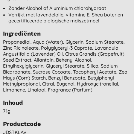
Zonder Alcohol of Aluminium chlorohydraat
Verrijkt met lavendelolie, vitamine E, Shea boter en
gecertificeerde biologische maïszetmeel
Ingrediënten
Propanediol, Aqua (water), Glycerin, Sodium Stearate,
Zinc Ricinoleate, Polyglyceryl-3 Caprate, Lavandula
Angustifolia (lavender) Oil, Citrus Grandis (grapefruit)
Seed Extract, Allantoin, Behenyl Alcohol,
Ethylhexylglycerin, Glyceryl Stearate, Silica, Sodium
Bicarbonate, Sucrose Cocoate, Tocopheryl Acetate, Zea
Mays (corn) Starch, Benzyl Benzoate, Butylphenyl
Methylpropional, Citral, Eugenol, Hydroxycitronellal,
Limonene, Linalool, Fragrance (parfum)
Inhoud
71g
Productcode
JDSTKLAV