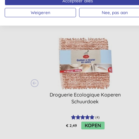
Accepteer alles
Weigeren
Nee, pas aan
Droguerie Ecologique Koperen
Schuurdoek
(
4
)
KOPEN
€ 2,49