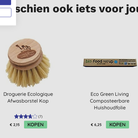
Misschien ook iets voor jo
Droguerie Ecologique
Eco Green Living
Afwasborstel Kop
Composteerbare
Huishoudfolie
(
7
)
KOPEN
KOPEN
€ 2,15
€ 6,25