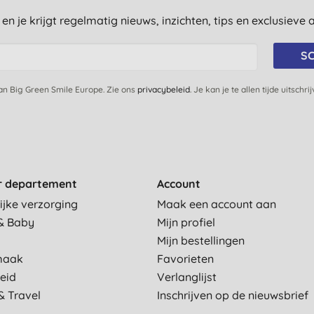
st en je krijgt regelmatig nieuws, inzichten, tips en exclusiev
SC
van Big Green Smile Europe. Zie ons
privacybeleid
. Je kan je te allen tijde uitschri
r departement
Account
ijke verzorging
Maak een account aan
& Baby
Mijn profiel
Mijn bestellingen
maak
Favorieten
eid
Verlanglijst
& Travel
Inschrijven op de nieuwsbrief