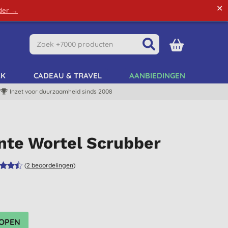
✕
rder →
Green Tips
Mijn Account
Mijn Lijst
AK
CADEAU & TRAVEL
AANBIEDINGEN
Inzet voor duurzaamheid sinds 2008
nte Wortel Scrubber
(
2
beoordelingen
)