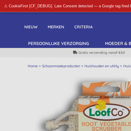
⚠ CookieFirst [CF_DEBUG]: Late Consent detected — a Google tag fired 
NIEUW
MERKEN
CRITERIA
PERSOONLIJKE VERZORGING
MOEDER & 
Gratis verzending vanaf €60
Home
Schoonmaakproducten
Huishouden en utility
Huis