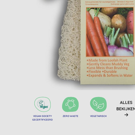
ALLES
BEKIJKE
VEGAN SOCIETY
ZERO WASTE
VEGETARISCH
GECERTIFICEERD