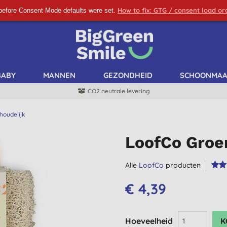
How to fix: GTG / consent load o
before Consent Mode defaults were set.
SCHRIJF ME IN!
BABY
MANNEN
GEZONDHEID
SCHOONMA
CO2 neutrale levering
houdelijk
LoofCo Groe
Alle
LoofCo
producten
€ 4,39
Hoeveelheid