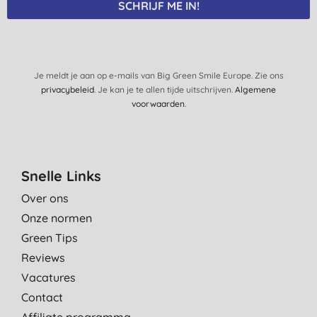
SCHRIJF ME IN!
11-10-2023
lekkere fris en het reuk lekker
E., Hoofddorp
5-10-2023
Je meldt je aan op e-mails van Big Green Smile Europe. Zie ons
privacybeleid
. Je kan je te allen tijde uitschrijven.
Algemene
Ruikt heerlijk.
voorwaarden
.
E. R., Wijk en Aalburg
26-9-2023
Lekkere warme geur douchegel!
Snelle Links
M., Heemskerk
Over ons
3-7-2023
Onze normen
Super heerlijke douchegel. Fantastische geur.
Green Tips
Heel fijn voor je huid. Wordt niet droog en voelt super zacht
Reviews
aan.
Vacatures
J. K., badhoevedorp
Contact
28-6-2023
Affiliate programma