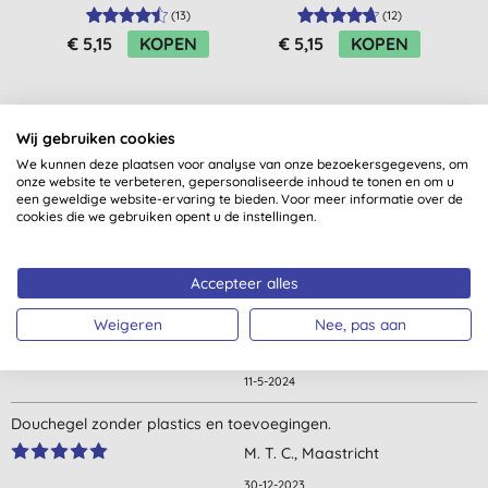
Zwarte Bes 300ml
Stazak Argan & Oudh
(
13
)
(
12
)
(500ml)
€ 5,15
KOPEN
€ 5,15
KOPEN
Wij gebruiken cookies
We kunnen deze plaatsen voor analyse van onze bezoekersgegevens, om
onze website te verbeteren, gepersonaliseerde inhoud te tonen en om u
een geweldige website-ervaring te bieden. Voor meer informatie over de
cookies die we gebruiken opent u de instellingen.
Klantbeoordelingen
4,6
van 5 (
118
beoordelingen
)
Accepteer alles
Fijn product. Misschien iets te sterke geur
Weigeren
Nee, pas aan
B. V., Den Haag
11-5-2024
Douchegel zonder plastics en toevoegingen.
M. T. C., Maastricht
30-12-2023