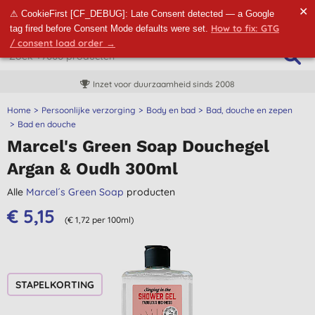
✕
⚠ CookieFirst [CF_DEBUG]: Late Consent detected — a Google
How to fix: GTG
tag fired before Consent Mode defaults were set.
/ consent load order →
Inzet voor duurzaamheid sinds 2008
Home
Persoonlijke verzorging
Body en bad
Bad, douche en zepen
Bad en douche
Marcel's Green Soap Douchegel
Argan & Oudh 300ml
Alle
Marcel´s Green Soap
producten
€ 5,15
(€ 1,72 per 100ml)
STAPELKORTING