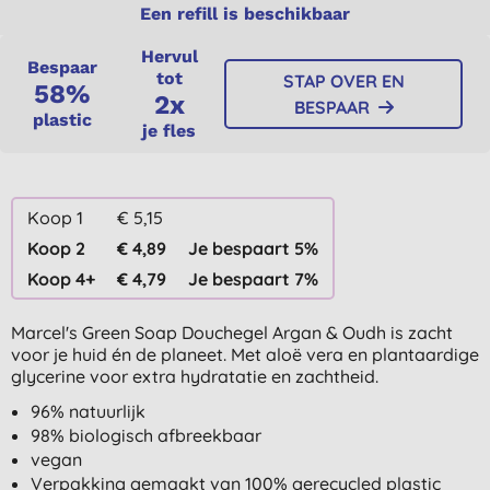
Een refill is beschikbaar
Hervul
Bespaar
tot
STAP OVER EN
58%
2x
BESPAAR
plastic
je fles
Koop 1
€ 5,15
Koop 2
€ 4,89
Je bespaart 5%
Koop 4+
€ 4,79
Je bespaart 7%
Marcel's Green Soap Douchegel Argan & Oudh is zacht
voor je huid én de planeet. Met aloë vera en plantaardige
glycerine voor extra hydratatie en zachtheid.
96% natuurlijk
98% biologisch afbreekbaar
vegan
Verpakking gemaakt van 100% gerecycled plastic