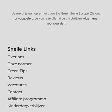
28-9-2023
heerlijke geur en mooi schoon
Je meldt je aan op e-mails van Big Green Smile Europe. Zie ons
privacybeleid
. Je kan je te allen tijde uitschrijven.
Algemene
E. B., Spijkenisse
voorwaarden
.
27-9-2023
Super fijne keuken reiniger, alles glimt je tegemoet en de
keuken ruikt ook nog eens heerlijk
Snelle Links
M. C., Bovenkarspel
Over ons
22-9-2023
Onze normen
Prima; goed ruikend product
Green Tips
H. K., Breda
Reviews
3-9-2023
Vacatures
Een fijne keukenreiniger met een heerlijke geur.
Contact
M., Heemskerk
Affiliate programma
30-8-2023
Kinderdagverblijven