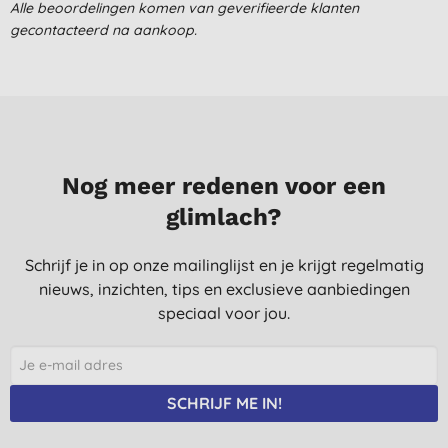
Ruikt lekker, doet het goed.
Alle beoordelingen komen van geverifieerde klanten
gecontacteerd na aankoop.
J. B., Overijse
12-2-2024
Prima product.
M. V. D. L., Baarn
27-12-2023
Nog meer redenen voor een
Lekkerste geur van de lijn
glimlach?
M., Den Haag
12-11-2023
Schrijf je in op onze mailinglijst en je krijgt regelmatig
nieuws, inzichten, tips en exclusieve aanbiedingen
Heerlijk product, maar wel duur. En op de eigen webshop van
Marcel duurder dan bij supermarkt! Da’s niet zoals het hoort!
speciaal voor jou.
E. W., Vleuten
3-11-2023
SCHRIJF ME IN!
Zoals eerder aangegeven mijn favoriet
J. H., Delft