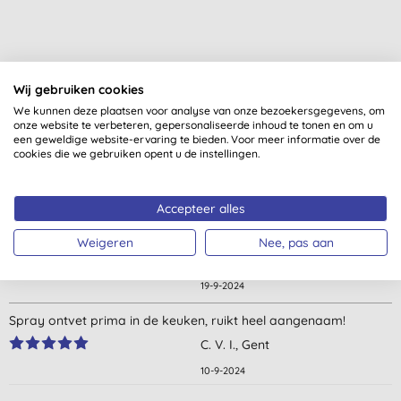
Wij gebruiken cookies
We kunnen deze plaatsen voor analyse van onze bezoekersgegevens, om
onze website te verbeteren, gepersonaliseerde inhoud te tonen en om u
Klantbeoordelingen
een geweldige website-ervaring te bieden. Voor meer informatie over de
cookies die we gebruiken opent u de instellingen.
4,8
van 5 (
27
beoordelingen
)
Accepteer alles
Werkt ok. Op vlekjes van bvb. saus of het kookvuur moet je wel
wat sprayen en schrobben. Wel heel fijne geur!
Weigeren
Nee, pas aan
J., Temse
19-9-2024
Spray ontvet prima in de keuken, ruikt heel aangenaam!
C. V. I., Gent
10-9-2024