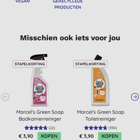
VEGAN
GERECYCLEDE
PRODUCTEN
Misschien ook iets voor jou
STAPELKORTING
STAPELKORTING
Marcel's Green Soap
Marcel's Green Soap
M
Badkamerreiniger
Toiletreiniger
spray Patchouli &
Sinaasappel &
(
22
)
(
350
)
Cranberry (500ml)
Jasmijn
€ 3,90
KOPEN
€ 3,90
KOPEN