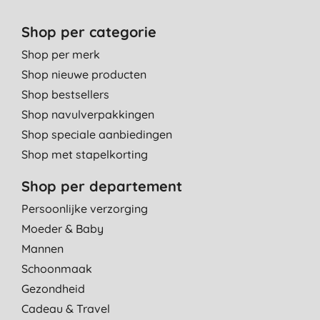
Ja, heerlijk gebruik het elke dag. Marcel's Green soap maakt bij
alle middelen een "feestje" van schoonmaken!
Shop per categorie
I. D. V., Utrecht
Shop per merk
3-7-2023
Shop nieuwe producten
Fijn spul en ruikt lekker
Shop bestsellers
I. V., Spankeren
Shop navulverpakkingen
25-5-2023
Shop speciale aanbiedingen
Shop met stapelkorting
Heb het idee dat dit middel iets makkelijk vette oppervlakken
schoonmaakt, top dus!
Shop per departement
E. H. I. V., Bovenkarspel
Persoonlijke verzorging
17-5-2023
Moeder & Baby
Super,lekker ruiken
Mannen
I. N., Grave
Schoonmaak
22-4-2023
Gezondheid
Cadeau & Travel
Heerlijk topproduct!