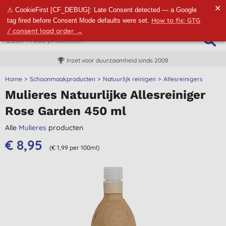
✕
⚠ CookieFirst [CF_DEBUG]: Late Consent detected — a Google
How to fix: GTG
tag fired before Consent Mode defaults were set.
/ consent load order →
Inzet voor duurzaamheid sinds 2008
Home
Schoonmaakproducten
Natuurlijk reinigen
Allesreinigers
Mulieres Natuurlijke Allesreiniger
Rose Garden 450 ml
Alle
Mulieres
producten
€ 8,95
(€ 1,99 per 100ml)