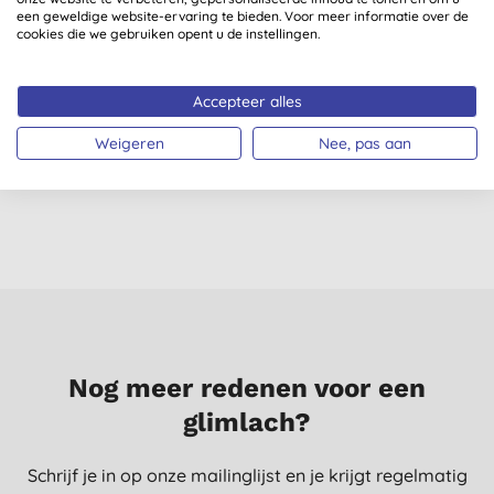
een geweldige website-ervaring te bieden. Voor meer informatie over de
cookies die we gebruiken opent u de instellingen.
Bio-D
Bio-D Afwasmiddel
Accepteer alles
vaatwastabletten
Mandarijn - 750ml
30stuks
Weigeren
Nee, pas aan
(
5
)
€ 9,32
KOPEN
€ 3,32
KOPEN
Nog meer redenen voor een
glimlach?
Schrijf je in op onze mailinglijst en je krijgt regelmatig