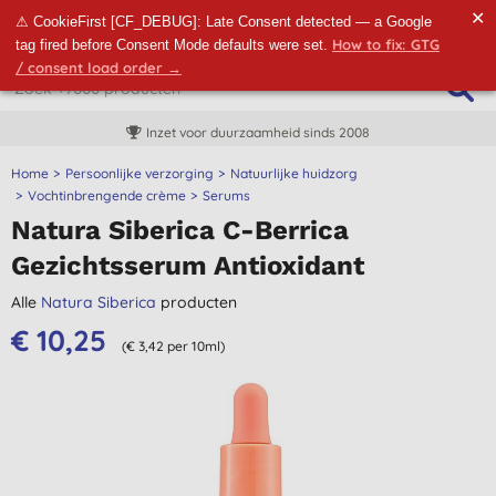
✕
⚠ CookieFirst [CF_DEBUG]: Late Consent detected — a Google
How to fix: GTG
tag fired before Consent Mode defaults were set.
/ consent load order →
Inzet voor duurzaamheid sinds 2008
Home
Persoonlijke verzorging
Natuurlijke huidzorg
Vochtinbrengende crème
Serums
Natura Siberica C-Berrica
Gezichtsserum Antioxidant
Alle
Natura Siberica
producten
€ 10,25
(€ 3,42 per 10ml)