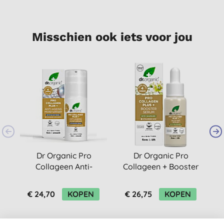
Misschien ook iets voor jou
Dr Organic Pro
Dr Organic Pro
Collageen Anti-
Collageen + Booster
W
Veroudering
Serum
Dagcrème - Black
€ 24,70
KOPEN
€ 26,75
KOPEN
Pearl