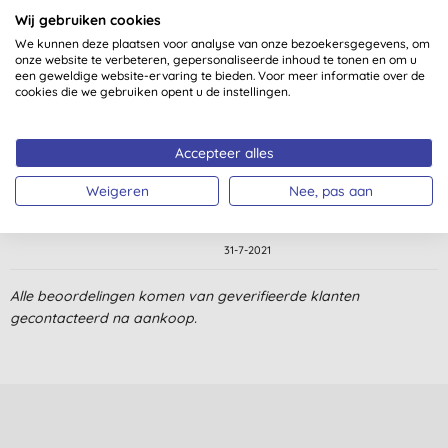
Wij gebruiken cookies
We kunnen deze plaatsen voor analyse van onze bezoekersgegevens, om
onze website te verbeteren, gepersonaliseerde inhoud te tonen en om u
een geweldige website-ervaring te bieden. Voor meer informatie over de
cookies die we gebruiken opent u de instellingen.
Klantbeoordelingen
5,0
van 5 (
1
beoordeling
)
Accepteer alles
Weigeren
Nee, pas aan
Geeft een heel fijn filmpje over je gezicht en hals
C. Z., Delden
31-7-2021
Alle beoordelingen komen van geverifieerde klanten
gecontacteerd na aankoop.