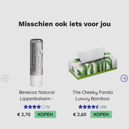
Misschien ook iets voor jou
Benecos Natural
The Cheeky Panda
Lippenbalsem -
Luxury Bamboo
L
Classic
Tissues (80 tissues)
(
1
)
(
22
)
€ 2,70
KOPEN
€ 2,60
KOPEN