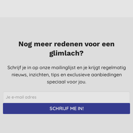
G. M., EKEREN
29-9-2016
Prima product: het haar kamt makkelijk door en droogt op met
glans en is niet springerig. Zuinig in gebruik.
C. B., Reeuwijk
Nog meer redenen voor een
2-3-2016
glimlach?
Schrijf je in op onze mailinglijst en je krijgt regelmatig
nieuws, inzichten, tips en exclusieve aanbiedingen
speciaal voor jou.
SCHRIJF ME IN!