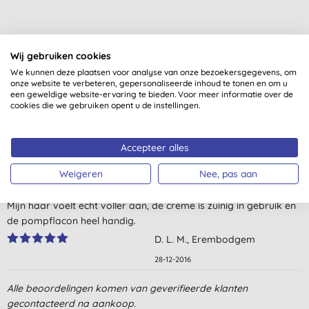
Wij gebruiken cookies
We kunnen deze plaatsen voor analyse van onze bezoekersgegevens, om
Klantbeoordelingen
onze website te verbeteren, gepersonaliseerde inhoud te tonen en om u
een geweldige website-ervaring te bieden. Voor meer informatie over de
5,0
van 5 (
4
beoordelingen
)
cookies die we gebruiken opent u de instellingen.
Maakt m'n haar zacht, fijn spul!
Accepteer alles
L. O., Almere
Weigeren
Nee, pas aan
22-7-2017
Mijn haar voelt echt voller aan, de creme is zuinig in gebruik en
de pompflacon heel handig.
D. L. M., Erembodgem
28-12-2016
Na het wassen aanbrengen en dan is mijn haar zalig zacht en
Alle beoordelingen komen van geverifieerde klanten
valt soepel en mooi in model.
gecontacteerd na aankoop.