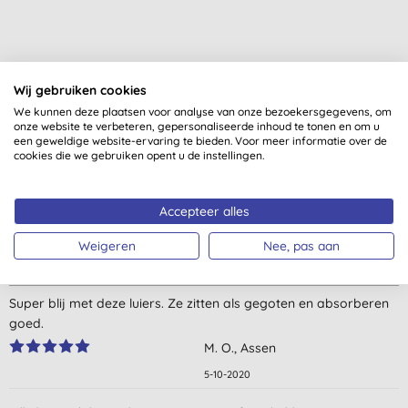
Wij gebruiken cookies
We kunnen deze plaatsen voor analyse van onze bezoekersgegevens, om
onze website te verbeteren, gepersonaliseerde inhoud te tonen en om u
Klantbeoordelingen
een geweldige website-ervaring te bieden. Voor meer informatie over de
cookies die we gebruiken opent u de instellingen.
4,6
van 5 (
16
beoordelingen
)
Accepteer alles
zeer tevreden, zacht voor de huid, geen irritaties, geen lekken
V. P., Gelrode
Weigeren
Nee, pas aan
3-12-2020
Super blij met deze luiers. Ze zitten als gegoten en absorberen
goed.
M. O., Assen
5-10-2020