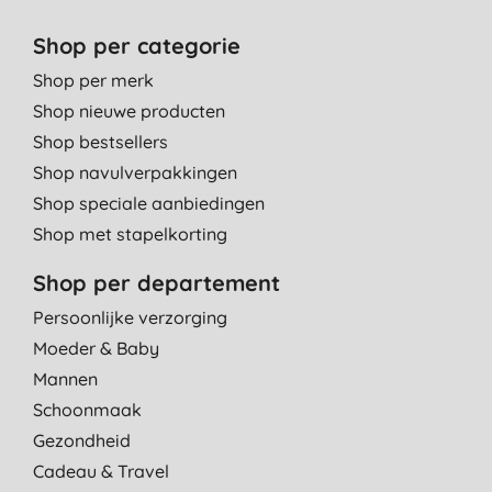
12-4-2014
Shop per categorie
fijne luiers die niet stinken :)
Shop per merk
E. G. W., Amersfoort
Shop nieuwe producten
5-3-2014
Shop bestsellers
Shop navulverpakkingen
Fijne luiers. Betere pasvorm dan andere merken en beter voor
milieu en voor de billen van mijn baby. Met oampers op de
Shop speciale aanbiedingen
creche altijd meteen knalrode billen bij mijn oudste dochter.
Shop met stapelkorting
Daarom hier alleen naty luiers en doekjes
M. V. V., Haarlem
Shop per departement
7-1-2014
Persoonlijke verzorging
Moeder & Baby
Net als de New Born variant - zeer goed product. Ben zeer blij
met deze biologische en milieuvriendelijke luier.
Mannen
R. B., Den Haag
Schoonmaak
Gezondheid
17-12-2013
Cadeau & Travel
net zoals de size 1 pampertjes hebben ook deze een perfecte