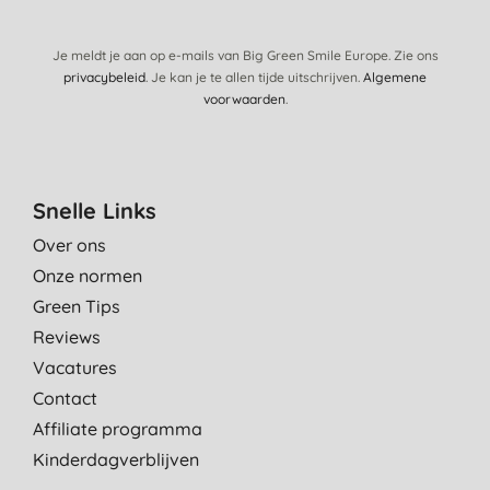
vertellen
N., Rotterdam
Je meldt je aan op e-mails van Big Green Smile Europe. Zie ons
privacybeleid
. Je kan je te allen tijde uitschrijven.
Algemene
9-7-2014
voorwaarden
.
Onze favoriete luiers! Voelen fijn aan, niet zo plastic als andere
merken.
E. B., Zwijndrecht
Snelle Links
9-5-2014
Over ons
Ik vind het jammer dat ze niet 100% biologisch afbreekbaar zijn
Onze normen
en dus gewoon in de grijze bak gaan. De ingrediënten zijn wel
beter, dus dat is top. Een zwaar minpunt vind ik dat de luier niet
Green Tips
goed strak dicht te krijgen is na gebruik omdat de plakstrips
Reviews
bijna nergens plakken op de luier.
Vacatures
W. M., Bilthoven
Contact
24-4-2014
Affiliate programma
Prima luier
Kinderdagverblijven
N. M., Amersfoort