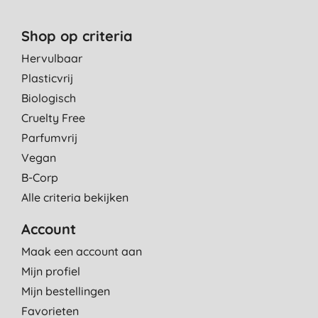
pasvorm
M. S., vliermaalroot
Shop op criteria
5-11-2013
Hervulbaar
Goede luiers! Werken net zo goed als alle A-merken, maar dan
Plasticvrij
zonder de chemische luchtjes.
Biologisch
T. L., Drachten
Cruelty Free
16-4-2013
Parfumvrij
Vegan
perfect
B-Corp
K., Lelystad
Alle criteria bekijken
30-3-2013
Account
Maak een account aan
Mijn profiel
Mijn bestellingen
Favorieten