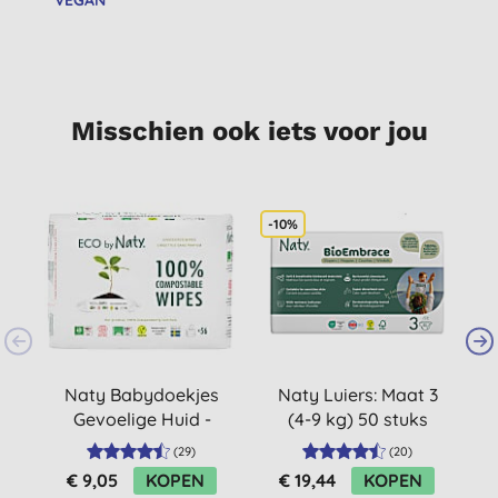
Misschien ook iets voor jou
-10%
S
Naty Babydoekjes
Naty Luiers: Maat 3
Gevoelige Huid -
(4-9 kg) 50 stuks
Ongeparfumeerd
(
29
)
(
20
)
(3x56)
€ 9,05
KOPEN
€ 19,44
KOPEN