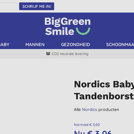
SCHRIJF ME IN!
BABY
MANNEN
GEZONDHEID
SCHOONMA
CO2 neutrale levering
Nordics Bab
Tandenborst
Alle
Nordics
producten
Normaal € 3,60
Nu € 3,06