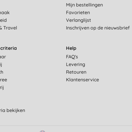
Mijn bestellingen
maak
Favorieten
eid
Verlanglijst
& Travel
Inschrijven op de nieuwsbrief
criteria
Help
aar
FAQ's
ij
Levering
ch
Retouren
Free
Klantenservice
ij
eria bekijken