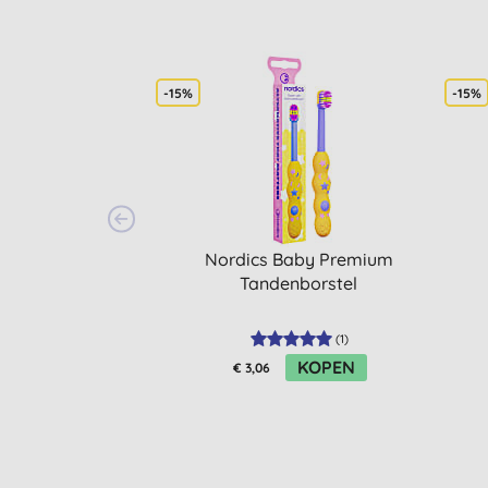
-15%
-15%
Nordics Baby Premium
Tandenborstel
(
1
)
KOPEN
€ 3,06