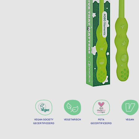
VEGAN SOCIETY
VEGETARISCH
PETA
VEGAN
GECERTIFICEERD
GECERTIFICEERD