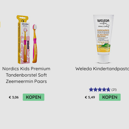
Nordics Kids Premium
Weleda Kindertandpast
Tandenborstel Soft
Zeemeermin Paars
(
21
)
KOPEN
KOPEN
€ 3,06
€ 5,49