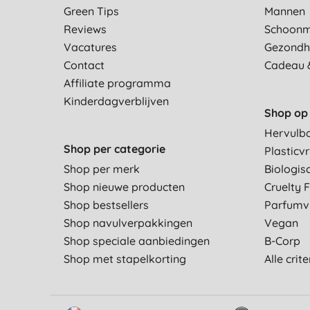
Green Tips
Mannen
Reviews
Schoon
Vacatures
Gezondh
Contact
Cadeau 
Affiliate programma
Kinderdagverblijven
Shop op 
Hervulb
Shop per categorie
Plasticvr
Shop per merk
Biologis
Shop nieuwe producten
Cruelty 
Shop bestsellers
Parfumvr
Shop navulverpakkingen
Vegan
Shop speciale aanbiedingen
B-Corp
Shop met stapelkorting
Alle crit