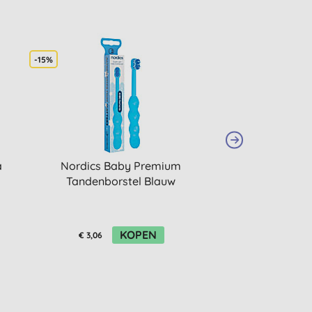
-15%
-15%
a
Nordics Baby Premium
Nordics Kid
Tandenborstel Blauw
Tandenborstel S
KOPEN
K
€ 3,06
€ 3,06