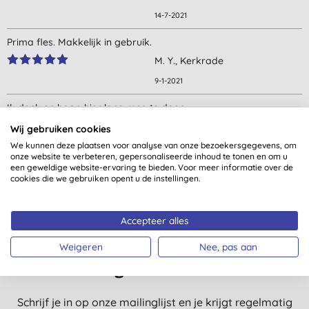
14-7-2021
Prima fles. Makkelijk in gebruik.
M. Y., Kerkrade
9-1-2021
Ik denk en hoop hier lang mee te doen
Alle beoordelingen komen van geverifieerde klanten
J. D. H., Veendam
Wij gebruiken cookies
gecontacteerd na aankoop.
We kunnen deze plaatsen voor analyse van onze bezoekersgegevens, om
28-9-2020
onze website te verbeteren, gepersonaliseerde inhoud te tonen en om u
een geweldige website-ervaring te bieden. Voor meer informatie over de
Spijtig geen glazen flessen nog beter voor milieu
cookies die we gebruiken opent u de instellingen.
L. D. W., Vosselaar
25-6-2020
Accepteer alles
Nog meer redenen voor een
Weigeren
Nee, pas aan
glimlach?
Schrijf je in op onze mailinglijst en je krijgt regelmatig