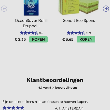
OceanSaver Refill
Sonett Eco Spons
D
Druppel -
W
Antibacteriële
S
(
6
)
(
87
)
Reiniger
€ 2,35
KOPEN
€ 3,65
KOPEN
Klantbeoordelingen
4,7
van 5 (
4
beoordelingen
)
Fijn om niet telkens nieuwe flessen te hoeven kopen.
A. I., AMSTERDAM