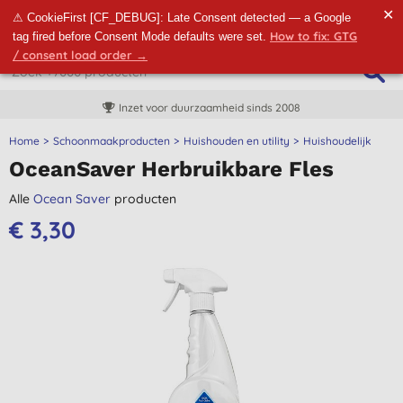
✕
⚠ CookieFirst [CF_DEBUG]: Late Consent detected — a Google
How to fix: GTG
tag fired before Consent Mode defaults were set.
/ consent load order →
Inzet voor duurzaamheid sinds 2008
Home
Schoonmaakproducten
Huishouden en utility
Huishoudelijk
OceanSaver Herbruikbare Fles
Alle
Ocean Saver
producten
€ 3,30